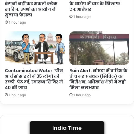
कंपनी नहीं कर सकती क्लेम
के आरोप में चार के खिलाफ
खारिज, उपभोक्ता आयोग ने
एफआईआर
सुनाया फैसला
1 hour ago
1 hour ago
Contaminated Water: ग्रीन
Rain Alert: नोएडा में बारिश के
आर्च सोसाइटी में 35 लोगों को
बीच महाप्रबंधक (सिविल) का
उल्टी-पेट दर्द, स्वास्थ्य शिविर में
निरीक्षण, अधिकांश क्षेत्रों में नहीं
40 की जांच
मिला जलभराव
1 hour ago
1 hour ago
India Time