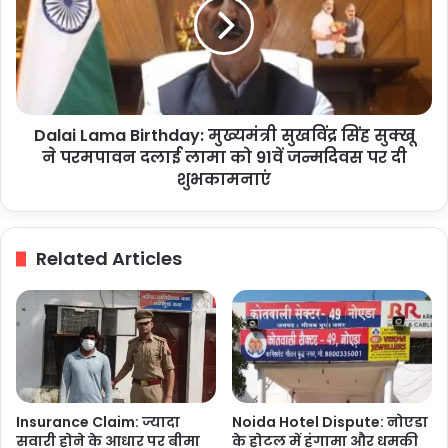
साथ
मुख्यमंत्री
हुआ
सुखविंद्र
अंतिम
सिंह
संस्कार
सुक्खू
ने
परमपावन
Dalai Lama Birthday: मुख्यमंत्री सुखविंद्र सिंह सुक्खू
दलाई
लामा
ने परमपावन दलाई लामा को 91वें जन्मदिवस पर दी
को
शुभकामनाएं
91वें
जन्मदिवस
पर
Related Articles
दी
शुभकामनाएं
Insurance Claim: ज्यादा
Noida Hotel Dispute: नोएडा
सवारी होने के आधार पर बीमा
के होटल में हंगामा और धमकी