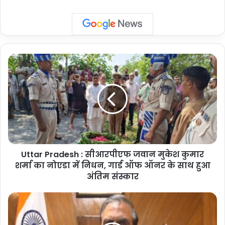
Uttar
Pradesh
:
सीआरपीएफ
जवान
मुकेश
कुमार
शर्मा
का
Uttar Pradesh : सीआरपीएफ जवान मुकेश कुमार
नोएडा
में
शर्मा का नोएडा में निधन, गार्ड ऑफ ऑनर के साथ हुआ
निधन,
अंतिम संस्कार
गार्ड
ऑफ
Dalai
ऑनर
Lama
के
Birthday: