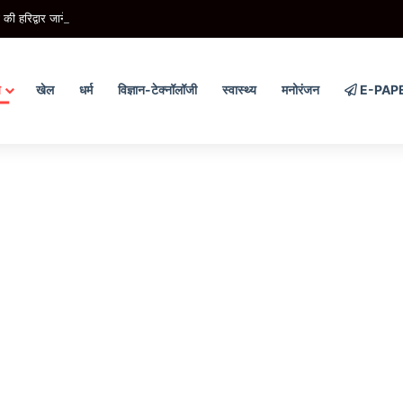
 हरिद्वार जाने की इच्छा पूरी करने को 25 पोते बने श्रवण, पालकी में उठाकर लाए कांवड़
य
खेल
धर्म
विज्ञान-टेक्नॉलॉजी
स्वास्थ्य
मनोरंजन
E-PAP