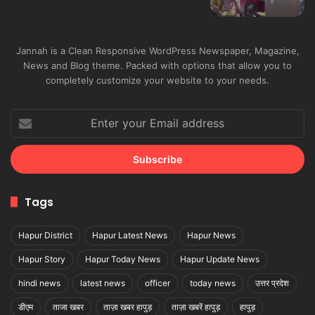
Jannah is a Clean Responsive WordPress Newspaper, Magazine,
News and Blog theme. Packed with options that allow you to
completely customize your website to your needs.
Enter
your
Email
address
Tags
Hapur District
Hapur Latest News
Hapur News
Hapur Story
Hapur Today News
Hapur Update News
hindi news
latest news
officer
today news
उत्तर प्रदेश
डीएम
ताजा खबर
ताज़ा खबर हापुड़
ताज़ा खबरें हापुड़
हापुड़