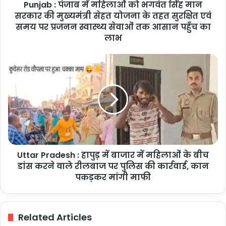
Punjab : पंजाब में महिलाओं को भगवंत सिंह मान
सरकार
की
सरकार की मुख्यमंत्री सेहत योजना के तहत सुरक्षित एवं
मुख्यमंत्री
समय पर प्रजनन स्वास्थ्य सेवाओं तक आसान पहुँच का
सेहत
लाभ
योजना
के
Uttar
तहत
Pradesh
सुरक्षित
:
एवं
हापुड़
समय
में
पर
बाजार
प्रजनन
में
स्वास्थ्य
महिलाओं
सेवाओं
के
तक
Uttar Pradesh : हापुड़ में बाजार में महिलाओं के बीच
बीच
आसान
डांस
डांस करने वाले रीलबाज पर पुलिस की कार्रवाई, कान
पहुँच
करने
पकड़कर मांगी माफी
का
वाले
लाभ
रीलबाज
पर
Related Articles
पुलिस