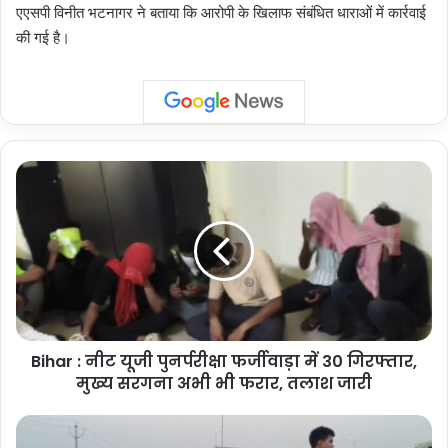
एएसपी विनीत भटनागर ने बताया कि आरोपी के खिलाफ संबंधित धाराओं में कार्रवाई
की गई है।
Bihar
:
नीट
यूजी
पुनर्परीक्षा
फर्जीवाड़ा
में
30
गिरफ्तार,
Bihar : नीट यूजी पुनर्परीक्षा फर्जीवाड़ा में 30 गिरफ्तार,
मुख्य
सरगना
मुख्य सरगना अभी भी फरार, तलाश जारी
अभी
भी
Uttar
फरार,
Pradesh