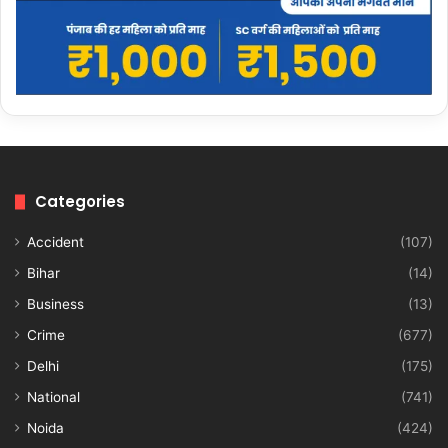
Categories
Accident
(107)
Bihar
(14)
Business
(13)
Crime
(677)
Delhi
(175)
National
(741)
Noida
(424)