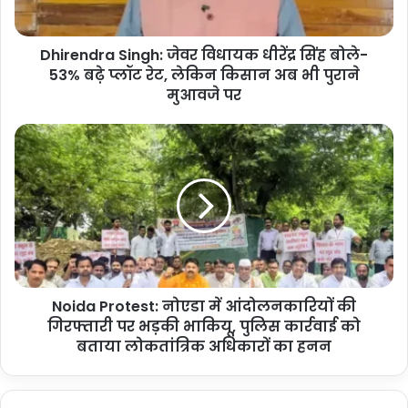
53%
बढ़े
Dhirendra Singh: जेवर विधायक धीरेंद्र सिंह बोले-
प्लॉट
रेट,
53% बढ़े प्लॉट रेट, लेकिन किसान अब भी पुराने
लेकिन
मुआवजे पर
किसान
अब
Noida
भी
Protest:
पुराने
नोएडा
मुआवजे
में
पर
आंदोलनकारियों
की
गिरफ्तारी
पर
भड़की
Noida Protest: नोएडा में आंदोलनकारियों की
भाकियू,
पुलिस
गिरफ्तारी पर भड़की भाकियू, पुलिस कार्रवाई को
कार्रवाई
बताया लोकतांत्रिक अधिकारों का हनन
को
बताया
लोकतांत्रिक