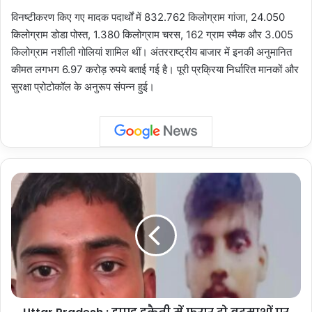
विनष्टीकरण किए गए मादक पदार्थों में 832.762 किलोग्राम गांजा, 24.050
किलोग्राम डोडा पोस्त, 1.380 किलोग्राम चरस, 162 ग्राम स्मैक और 3.005
किलोग्राम नशीली गोलियां शामिल थीं। अंतरराष्ट्रीय बाजार में इनकी अनुमानित
कीमत लगभग 6.97 करोड़ रुपये बताई गई है। पूरी प्रक्रिया निर्धारित मानकों और
सुरक्षा प्रोटोकॉल के अनुरूप संपन्न हुई।
Uttar
Pradesh
:
हापुड़
डकैती
में
फरार
दो
बदमाशों
पर