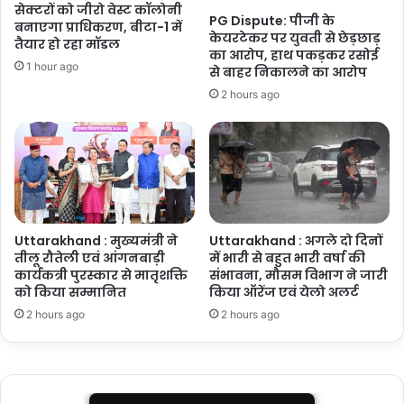
सेक्टरों को जीरो वेस्ट कॉलोनी
और
PG Dispute: पीजी के
बनाएगा प्राधिकरण, बीटा-1 में
दुश्मनों
केयरटेकर पर युवती से छेड़छाड़
तैयार हो रहा मॉडल
का
का आरोप, हाथ पकड़कर रसोई
1 hour ago
विनाश
से बाहर निकालने का आरोप
सुनिश्चित
2 hours ago
हुआ-
अमित
शाह
Uttarakhand : मुख्यमंत्री ने
Uttarakhand : अगले दो दिनों
तीलू रौतेली एवं आंगनबाड़ी
में भारी से बहुत भारी वर्षा की
कार्यकत्री पुरस्कार से मातृशक्ति
संभावना, मौसम विभाग ने जारी
को किया सम्मानित
किया ऑरेंज एवं येलो अलर्ट
2 hours ago
2 hours ago