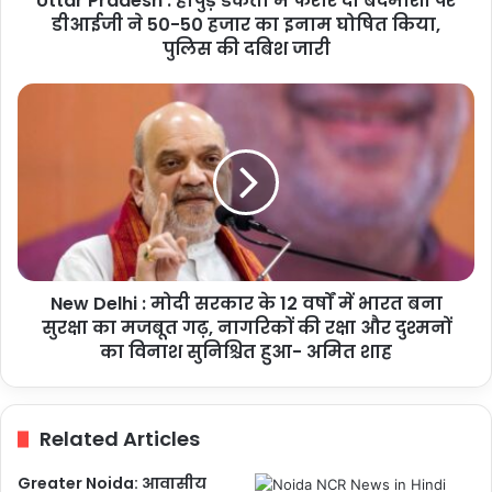
Uttar Pradesh : हापुड़ डकैती में फरार दो बदमाशों पर
डीआईजी
डीआईजी ने 50-50 हजार का इनाम घोषित किया,
ने
पुलिस की दबिश जारी
50-
50
New
हजार
Delhi
का
:
इनाम
मोदी
घोषित
सरकार
किया,
के
पुलिस
12
की
वर्षों
दबिश
में
जारी
New Delhi : मोदी सरकार के 12 वर्षों में भारत बना
भारत
बना
सुरक्षा का मजबूत गढ़, नागरिकों की रक्षा और दुश्मनों
सुरक्षा
का विनाश सुनिश्चित हुआ- अमित शाह
का
मजबूत
गढ़,
Related Articles
नागरिकों
की
Greater Noida: आवासीय
रक्षा