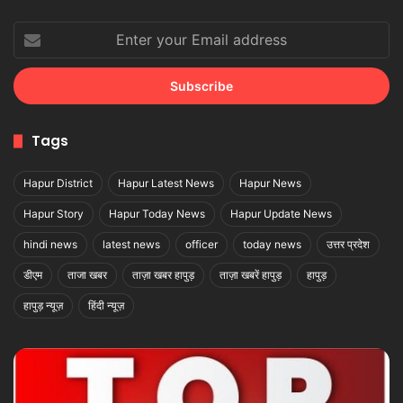
Enter
your
Email
address
Tags
Hapur District
Hapur Latest News
Hapur News
Hapur Story
Hapur Today News
Hapur Update News
hindi news
latest news
officer
today news
उत्तर प्रदेश
डीएम
ताजा खबर
ताज़ा खबर हापुड़
ताज़ा खबरें हापुड़
हापुड़
हापुड़ न्यूज़
हिंदी न्यूज़