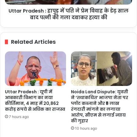
विवाह
Uttar Pradesh : हापुड़ में पति ने प्रेम विवाह के डेढ़ साल
के
डेढ़
बाद पत्नी की गला दबाकर हत्या की
साल
बाद
पत्नी
Related Articles
की
गला
दबाकर
हत्या
की
Uttar Pradesh : यूपी में
Noida Land Dispute: युवती
आबकारी विभाग का नया
ने ‘तथाकथित’ भाजपा नेता पर
कीर्तिमान, 4 माह में 20,862
प्लॉट कब्जाने और ₹5 लाख
करोड़ रुपये से अधिक का राजस्व
रंगदारी मांगने का लगाया
आरोप, सीएम से लगाई न्याय
7 hours ago
की गुहार
10 hours ago