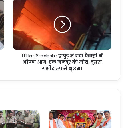
Uttar
Pradesh
:
हापुड़
में
गद्दा
फैक्ट्री
में
भीषण
Uttar Pradesh : हापुड़ में गद्दा फैक्ट्री में
आग,
एक
भीषण आग, एक मजदूर की मौत, दूसरा
मजदूर
गंभीर रूप से झुलसा
की
मौत,
दूसरा
गंभीर
रूप
से
झुलसा