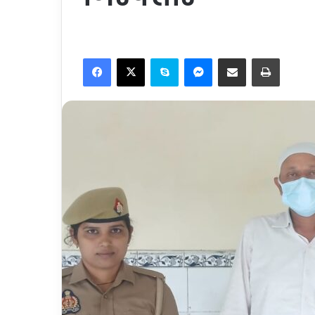
Facebook
X
Skype
Messenger
Share via Email
Print