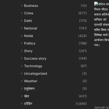
Business
(13)
Crime
(677)
Delhi
(175)
National
(741)
Noida
(424)
Politics
(788)
Story
(241)
Success story
(149)
Technology
(87)
Uncategorized
(3)
Weather
(5)
एजुकेशन
(5)
खेल
(431)
ट्रेंडिंग
(1,996)
Jannah is