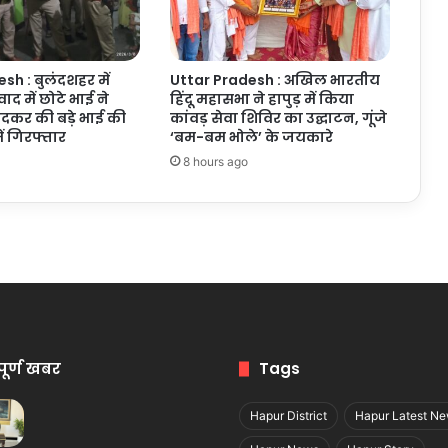
sh : बुलंदशहर में
Uttar Pradesh : अखिल भारतीय
द में छोटे भाई ने
हिंदू महासभा ने हापुड़ में किया
ोदकर की बड़े भाई की
कांवड़ सेवा शिविर का उद्घाटन, गूंजे
में गिरफ्तार
‘बम-बम भोले’ के जयकारे
8 hours ago
पूर्ण खबर
Tags
Hapur District
Hapur Latest N