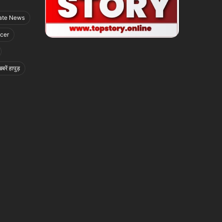
ate News
icer
बरें हापुड़