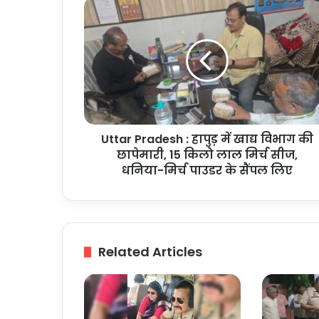
Uttar
Pradesh
:
हापुड़
में
खाद्य
विभाग
की
छापेमारी,
Uttar Pradesh : हापुड़ में खाद्य विभाग की
15
किलो
छापेमारी, 15 किलो लाल मिर्च सीज,
लाल
धनिया-मिर्च पाउडर के सैंपल लिए
मिर्च
सीज,
धनिया-
मिर्च
पाउडर
Related Articles
के
सैंपल
लिए