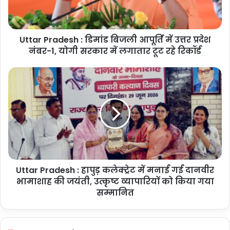
में
उत्तर
प्रदेश
Uttar Pradesh : डिमांड बिजली आपूर्ति में उत्तर प्रदेश
नंबर-1,
योगी
नंबर-1, योगी सरकार में लगातार टूट रहे रिकॉर्ड
सरकार
में
Uttar
लगातार
Pradesh
टूट
:
रहे
हापुड़
रिकॉर्ड
कलेक्ट्रेट
में
मनाई
गई
दानवीर
Uttar Pradesh : हापुड़ कलेक्ट्रेट में मनाई गई दानवीर
भामाशाह
की
भामाशाह की जयंती, उत्कृष्ट व्यापारियों को किया गया
जयंती,
सम्मानित
उत्कृष्ट
व्यापारियों
को