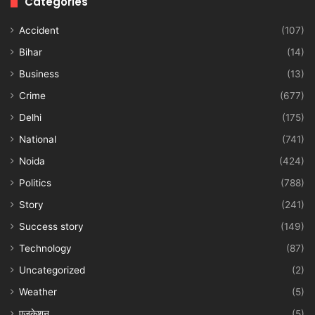
Categories
Accident
(107)
Bihar
(14)
Business
(13)
Crime
(677)
Delhi
(175)
National
(741)
Noida
(424)
Politics
(788)
Story
(241)
Success story
(149)
Technology
(87)
Uncategorized
(2)
Weather
(5)
एजुकेशन
(5)