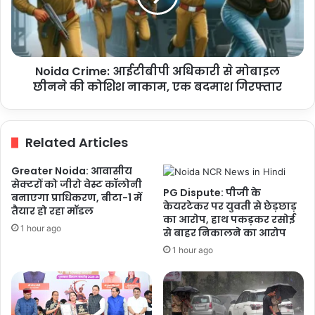
मोबाइल
छीनने
की
कोशिश
Noida Crime: आईटीबीपी अधिकारी से मोबाइल
नाकाम,
एक
छीनने की कोशिश नाकाम, एक बदमाश गिरफ्तार
बदमाश
गिरफ्तार
Related Articles
Greater Noida: आवासीय
सेक्टरों को जीरो वेस्ट कॉलोनी
PG Dispute: पीजी के
बनाएगा प्राधिकरण, बीटा-1 में
केयरटेकर पर युवती से छेड़छाड़
तैयार हो रहा मॉडल
का आरोप, हाथ पकड़कर रसोई
1 hour ago
से बाहर निकालने का आरोप
1 hour ago