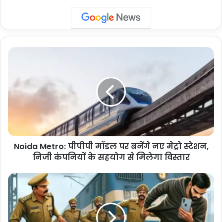
Noida
Metro:
पीपीपी
मॉडल
पर
बनेंगे
नए
मेट्रो
स्टेशन,
Noida Metro: पीपीपी मॉडल पर बनेंगे नए मेट्रो स्टेशन,
निजी
कंपनियों
निजी कंपनियों के सहयोग से मिलेगा विस्तार
के
सहयोग
Noida
से
Crime:
मिलेगा
आईटीबीपी
विस्तार
अधिकारी
से