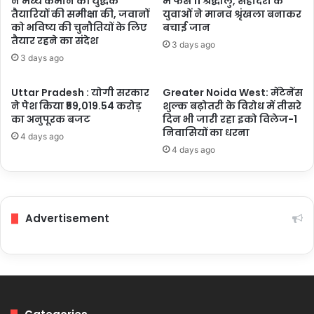
ने मध्य कमान की युद्धक
में फंसे 11 श्रद्धालु, सहोदरा के
चुनौतियों
तैयारियों की समीक्षा की, जवानों
युवाओं ने मानव श्रृंखला बनाकर
पर
को भविष्य की चुनौतियों के लिए
बचाई जान
तैयार रहने का संदेश
होगा
3 days ago
अत्याधुनिक
3 days ago
शोध
Uttar Pradesh : योगी सरकार
Greater Noida West: मेंटेनेंस
ने पेश किया ₹59,019.54 करोड़
शुल्क बढ़ोतरी के विरोध में तीसरे
का अनुपूरक बजट
दिन भी जारी रहा इको विलेज-1
निवासियों का धरना
4 days ago
4 days ago
Advertisement