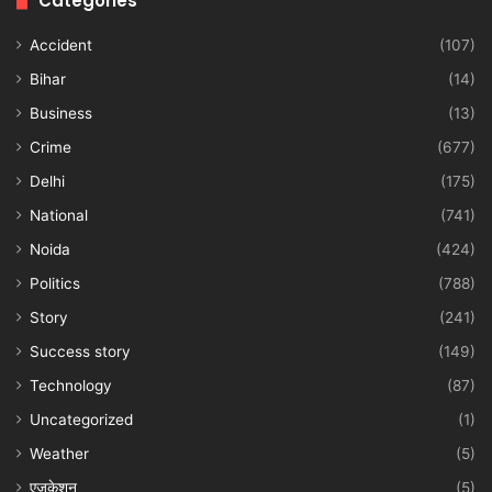
Categories
Accident
(107)
Bihar
(14)
Business
(13)
Crime
(677)
Delhi
(175)
National
(741)
Noida
(424)
Politics
(788)
Story
(241)
Success story
(149)
Technology
(87)
Uncategorized
(1)
Weather
(5)
एजुकेशन
(5)