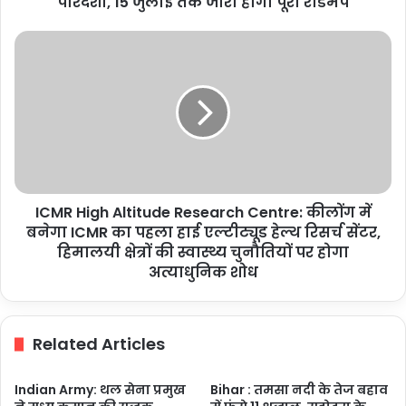
पारदर्शी, 15 जुलाई तक जारी होगा पूरा रोडमैप
प्रक्रिया
होगी
ICMR
पूरी
High
तरह
Altitude
पारदर्शी,
Research
15
Centre:
जुलाई
कीलोंग
तक
में
जारी
बनेगा
होगा
ICMR
पूरा
ICMR High Altitude Research Centre: कीलोंग में
का
रोडमैप
पहला
बनेगा ICMR का पहला हाई एल्टीट्यूड हेल्थ रिसर्च सेंटर,
हाई
हिमालयी क्षेत्रों की स्वास्थ्य चुनौतियों पर होगा
एल्टीट्यूड
अत्याधुनिक शोध
हेल्थ
रिसर्च
सेंटर,
Related Articles
हिमालयी
क्षेत्रों
की
Indian Army: थल सेना प्रमुख
Bihar : तमसा नदी के तेज बहाव
स्वास्थ्य