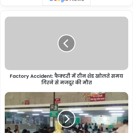
Factory
Accident:
फैक्टरी
में
टीन
शेड
खोलते
समय
गिरने
Factory Accident: फैक्टरी में टीन शेड खोलते समय
से
मजदूर
गिरने से मजदूर की मौत
की
मौत
GIMS
Greater
Noida:
जिम्स
में
सामान्य
हुई