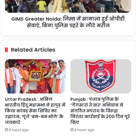
ओपीडी
सेवाएं,
GIMS Greater Noida: जिम्स में सामान्य हुई ओपीडी
बिना
पुलिस
सेवाएं, बिना पुलिस पहरे के लौटे मरीज
पहरे
के
लौटे
Related Articles
मरीज
Uttar Pradesh : अखिल
Punjab : पंजाब पुलिस के
भारतीय हिंदू महासभा ने हापुड़ में
‘गैंगस्टरां ते वार’ अभियान ने
किया कांवड़ सेवा शिविर का
संगठित अपराध के विरुद्ध
उद्घाटन, गूंजे ‘बम-बम भोले’ के
निरंतर कार्रवाई के 200 दिन पूरे
जयकारे
किए
6 hours ago
6 hours ago