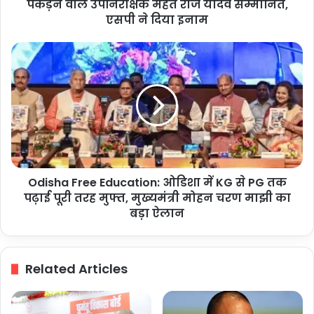
वाले
पकड़ने वाले उपनिरीक्षक महंत राज यादव सम्मानित,
उपनिरीक्षक
एसपी ने दिया इनाम
महंत
राज
Odisha
यादव
Free
सम्मानित,
Education:
एसपी
ओडिशा
ने
में
दिया
KG
इनाम
से
PG
तक
Odisha Free Education: ओडिशा में KG से PG तक
पढ़ाई
पूरी
पढ़ाई पूरी तरह मुफ्त, मुख्यमंत्री मोहन चरण माझी का
तरह
बड़ा ऐलान
मुफ्त,
मुख्यमंत्री
मोहन
Related Articles
चरण
माझी
का
बड़ा