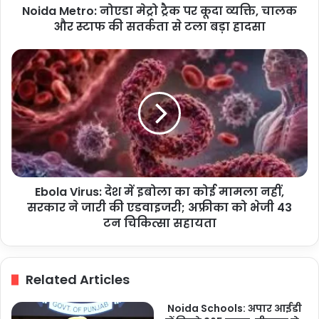
Noida Metro: नोएडा मेट्रो ट्रैक पर कूदा व्यक्ति, चालक
और
स्टाफ
और स्टाफ की सतर्कता से टला बड़ा हादसा
की
सतर्कता
Ebola
से
Virus:
टला
देश
बड़ा
में
हादसा
इबोला
का
कोई
मामला
नहीं,
Ebola Virus: देश में इबोला का कोई मामला नहीं,
सरकार
ने
सरकार ने जारी की एडवाइजरी; अफ्रीका को भेजी 43
जारी
टन चिकित्सा सहायता
की
एडवाइजरी;
अफ्रीका
Related Articles
को
भेजी
Noida Schools: अपार आईडी
43