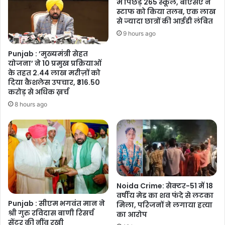
में पिछड़े 265 स्कूल, बीएसए ने
टन
स्टाफ को किया तलब, एक लाख
चिकित्सा
से ज्यादा छात्रों की आईडी लंबित
सहायता
9 hours ago
Punjab : ’मुख्यमंत्री सेहत
योजना’ ने 10 प्रमुख प्रक्रियाओं
के तहत 2.44 लाख मरीज़ों को
दिया कैशलेस उपचार, ₹316.50
करोड़ से अधिक ख़र्च
8 hours ago
Noida Crime: सेक्टर-51 में 18
वर्षीय मेड का शव फंदे से लटका
Punjab : सीएम भगवंत मान ने
मिला, परिजनों ने लगाया हत्या
श्री गुरु रविदास बाणी रिसर्च
का आरोप
सेंटर की नींव रखी