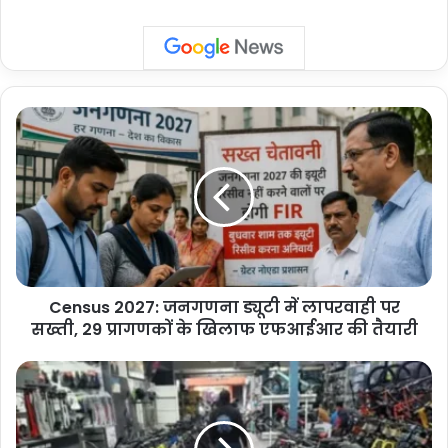
Census
2027:
जनगणना
ड्यूटी
में
लापरवाही
पर
सख्ती,
29
Census 2027: जनगणना ड्यूटी में लापरवाही पर
प्रागणकों
के
सख्ती, 29 प्रागणकों के खिलाफ एफआईआर की तैयारी
खिलाफ
एफआईआर
Noida
की
Cycling:
तैयारी
प्रधानमंत्री
की