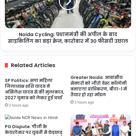
अपील
के
बाद
साइकिलिंग
का
Noida Cycling: प्रधानमंत्री की अपील के बाद
बढ़ा
क्रेज,
साइकिलिंग का बढ़ा क्रेज, कारोबार में 30 फीसदी उछाल
कारोबार
में
30
Related Articles
फीसदी
उछाल
Greater Noida: आवासीय
SP Politics: सपा महिला
सेक्टरों को जीरो वेस्ट कॉलोनी
जिलाध्यक्ष शशि यादव ने
बनाएगा प्राधिकरण, बीटा-1 में
अखिलेश यादव से की मुलाकात,
तैयार हो रहा मॉडल
2027 चुनाव को लेकर हुई चर्चा
2 hours ago
2 hours ago
PG Dispute: पीजी के
केयरटेकर पर युवती से छेड़छाड़