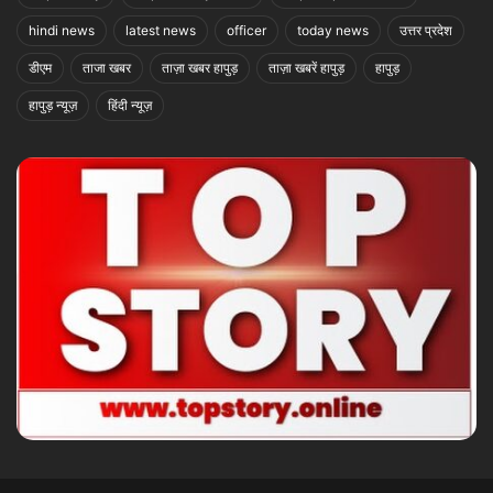
hindi news
latest news
officer
today news
उत्तर प्रदेश
डीएम
ताजा खबर
ताज़ा खबर हापुड़
ताज़ा खबरें हापुड़
हापुड़
हापुड़ न्यूज़
हिंदी न्यूज़