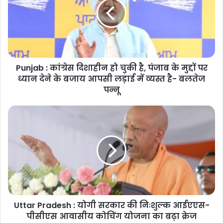
दिशाहीन
हो
चुकी
है,
पंजाब
के
Punjab : कांग्रेस दिशाहीन हो चुकी है, पंजाब के मुद्दों पर
मुद्दों
पर
ध्यान देने के बजाय आपसी लड़ाई में व्यस्त है- बलतेज
ध्यान
पन्नू
देने
के
Uttar
बजाय
Pradesh
आपसी
:
लड़ाई
योगी
में
सरकार
व्यस्त
की
है-
निःशुल्क
बलतेज
आईएएस-
पन्नू
पीसीएस
Uttar Pradesh : योगी सरकार की निःशुल्क आईएएस-
आवासीय
कोचिंग
पीसीएस आवासीय कोचिंग योजना का बढ़ा क्रेज