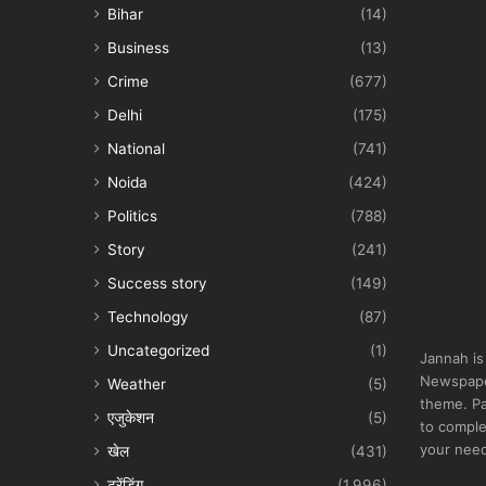
Bihar
(14)
Business
(13)
Crime
(677)
Delhi
(175)
National
(741)
Noida
(424)
Politics
(788)
Story
(241)
Success story
(149)
Technology
(87)
Uncategorized
(1)
Jannah is
Newspape
Weather
(5)
theme. Pa
एजुकेशन
(5)
to comple
your nee
खेल
(431)
ट्रेंडिंग
(1,996)