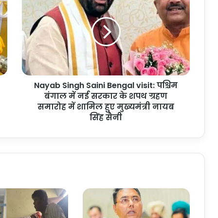
Singh
Saini
Bengal
visit:
पश्चिम
बंगाल
में
नई
Nayab Singh Saini Bengal visit: पश्चिम
सरकार
के
बंगाल में नई सरकार के शपथ ग्रहण
शपथ
समारोह में शामिल हुए मुख्यमंत्री नायब
ग्रहण
सिंह सैनी
समारोह
में
शामिल
हुए
मुख्यमंत्री
नायब
सिंह
सैनी