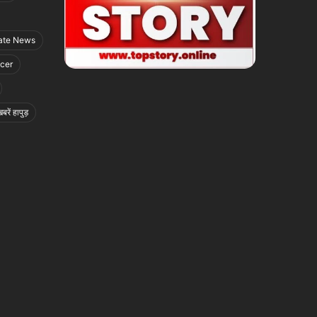
ate News
icer
बरें हापुड़