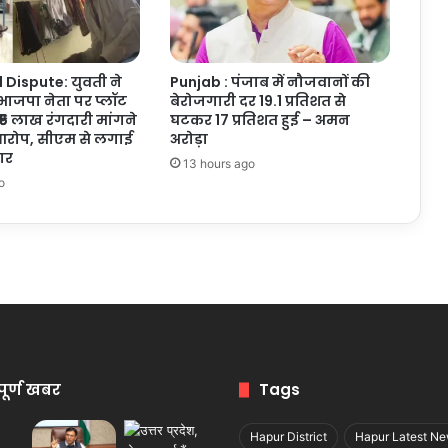
Dispute: युवती ने
Punjab : पंजाब में नौजवानों की
ाजपा नेता पर प्लॉट
बेरोजगारी दर 19.1 प्रतिशत से
₹5 लाख रंगदारी मांगने
घटकर 17 प्रतिशत हुई – अमन
रोप, सीएम से लगाई
अरोड़ा
ार
13 hours ago
o
पूर्ण खबर
Tags
Hapur District
Hapur Latest N