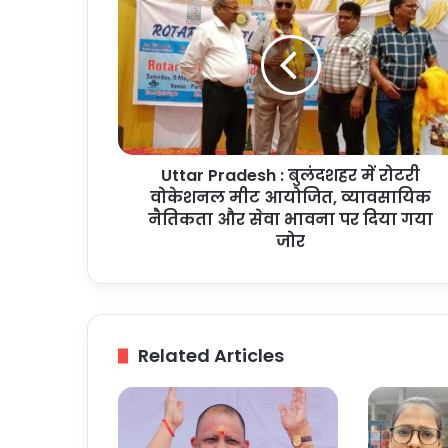
Pradesh
:
बुलंदशहर
में
रोटरी
वोकेशनल
मीट
आयोजित,
Uttar Pradesh : बुलंदशहर में रोटरी
व्यावसायिक
नैतिकता
वोकेशनल मीट आयोजित, व्यावसायिक
और
नैतिकता और सेवा भावना पर दिया गया
सेवा
जोर
भावना
पर
दिया
गया
जोर
Related Articles