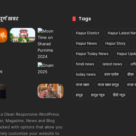
पूर्ण खबर
Tags
Hapur District
Hapur Latest N
Hapur News
Hapur Story
Hapur Today News
Hapur Upd
hindi news
latest news
off
today news
उत्तर प्रदेश
डीएम
ताजा खबर
ताज़ा खबर हापुड़
ताज़ा ख
हापुड़
हापुड़ न्यूज़
हिंदी न्यूज़
 a Clean Responsive WordPress
r, Magazine, News and Blog
cked with options that allow you
tely customize your website to