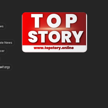
ews
ate News
icer
बरें हापुड़