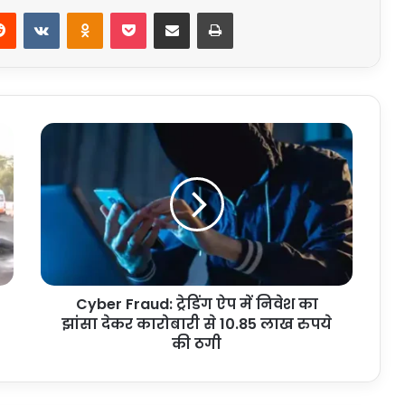
erest
Reddit
VKontakte
Odnoklassniki
Pocket
Share via Email
Print
Cyber
Fraud:
ट्रेडिंग
ऐप
में
निवेश
का
झांसा
देकर
Cyber Fraud: ट्रेडिंग ऐप में निवेश का
कारोबारी
से
झांसा देकर कारोबारी से 10.85 लाख रुपये
10.85
की ठगी
लाख
रुपये
की