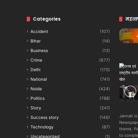
Categories
महत्व
Accident
(107)
Bihar
(14)
Business
(13)
Crime
(677)
Delhi
(175)
National
(741)
Noida
(424)
Politics
(788)
Story
(241)
Jannah is
Success story
(149)
Newspape
Technology
(87)
theme. Pa
to comple
Uncategorized
(1)