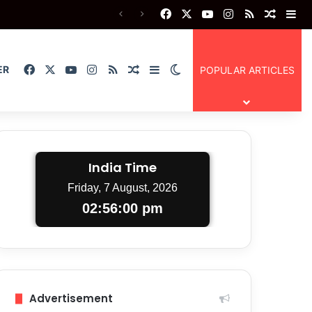
Facebook
X
YouTube
Instagram
RSS
Random
Si
Facebook
X
YouTube
Instagram
RSS
Random Article
Sidebar
Switch skin
ER
POPULAR ARTICLES
India Time
Friday, 7 August, 2026
02:56:01 pm
Advertisement