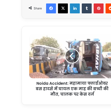
Facebook
X
LinkedIn
Tumblr
Pint
Share
Noida
Accident:
महामाया
फ्लाईओवर
बस
हादसे
में
घायल
एक
Noida Accident: महामाया फ्लाईओवर
माह
की
बस हादसे में घायल एक माह की बच्ची की
बच्ची
मौत, चालक पर केस दर्ज
की
मौत,
चालक