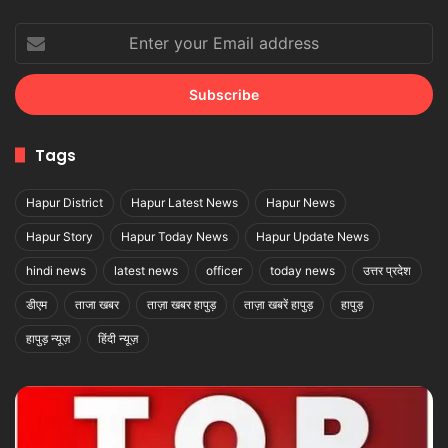
Enter
your
Email
address
Tags
Hapur District
Hapur Latest News
Hapur News
Hapur Story
Hapur Today News
Hapur Update News
hindi news
latest news
officer
today news
उत्तर प्रदेश
डीएम
ताजा खबर
ताज़ा खबर हापुड़
ताज़ा खबरें हापुड़
हापुड़
हापुड़ न्यूज़
हिंदी न्यूज़