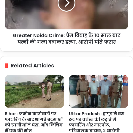
विवाह
के
10
साल
बाद
Greater Noida Crime: प्रेम विवाह के 10 साल बाद
पत्नी
की
पत्नी की गला दबाकर हत्या, आरोपी पति फरार
गला
दबाकर
हत्या,
Related Articles
आरोपी
पति
फरार
Bihar : जमीन कारोबारी पर
Uttar Pradesh : हापुड़ में बस
फायरिंग के बाद भागते बदमाशों
रूट पर वर्चस्व की लड़ाई में
को ग्रामीणों ने घेरा, मॉब लिंचिंग
फायरिंग और मारपीट,
में एक की मौत
परिचालक घायल, 2 आरोपी