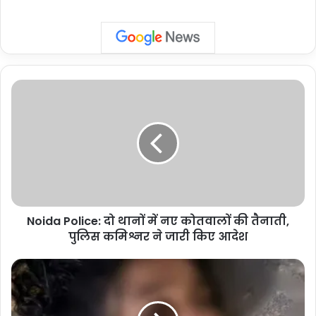
Noida
Police:
दो
थानों
में
नए
कोतवालों
की
तैनाती,
Noida Police: दो थानों में नए कोतवालों की तैनाती,
पुलिस
कमिश्नर
पुलिस कमिश्नर ने जारी किए आदेश
ने
जारी
Greater
किए
Noida
आदेश
Crime:
प्रेम