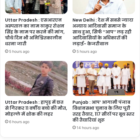
में
कैद
Uttar Pradesh : एसआरएन
New Delhi : देश में सबसे ज्यादा
अस्पताल का नाम ठाकुर रोशन
अन्याय आदिवासी समाज के
सिंह के नाम पर करने की मांग,
साथ हुआ, सिर्फ ‘‘आप’’ लड़ रही
चौथे दिन भी अनिश्चितकालीन
आदिवासियों के अधिकारों की
धरना जारी
लड़ाई- केजरीवाल
5 hours ago
5 hours ago
Uttar Pradesh : हापुड़ में छत
Punjab : आप’ आगामी पंजाब
से गिरकर 11 वर्षीय बच्चे की मौत,
विधानसभा चुनाव के लिए पूरी
मोहल्ले में शोक की लहर
तरह तैयार, 117 सीटों पर बूथ स्तर
की तैयारियां शुरू
6 hours ago
14 hours ago