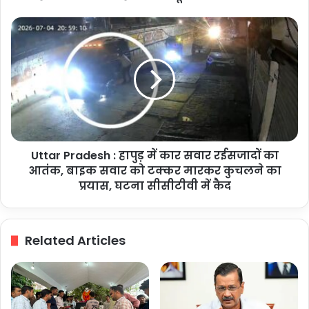
आबादी
भूखंड
Uttar
के
Pradesh
आवंटन
:
पत्र
हापुड़
में
कार
सवार
रईसजादों
का
Uttar Pradesh : हापुड़ में कार सवार रईसजादों का
आतंक,
बाइक
आतंक, बाइक सवार को टक्कर मारकर कुचलने का
सवार
प्रयास, घटना सीसीटीवी में कैद
को
टक्कर
मारकर
Related Articles
कुचलने
का
प्रयास,
घटना
सीसीटीवी