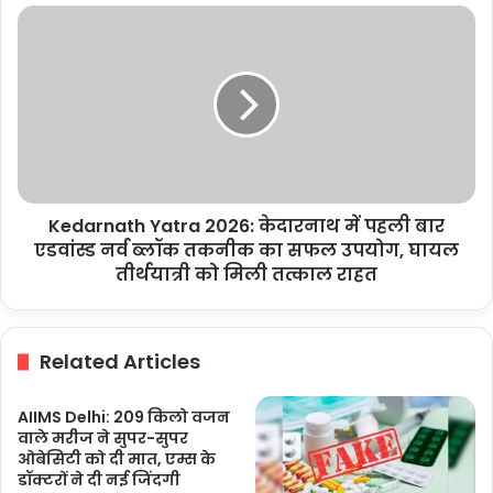
जरूरत,
Kedarnath
ब्रेस्ट
Yatra
कैंसर
2026:
उपचार
केदारनाथ
में
में
बड़ा
पहली
बदलाव
बार
एडवांस्ड
नर्व
Kedarnath Yatra 2026: केदारनाथ में पहली बार
ब्लॉक
तकनीक
एडवांस्ड नर्व ब्लॉक तकनीक का सफल उपयोग, घायल
का
तीर्थयात्री को मिली तत्काल राहत
सफल
उपयोग,
घायल
Related Articles
तीर्थयात्री
को
मिली
AIIMS Delhi: 209 किलो वजन
तत्काल
वाले मरीज ने सुपर-सुपर
राहत
ओबेसिटी को दी मात, एम्स के
डॉक्टरों ने दी नई जिंदगी