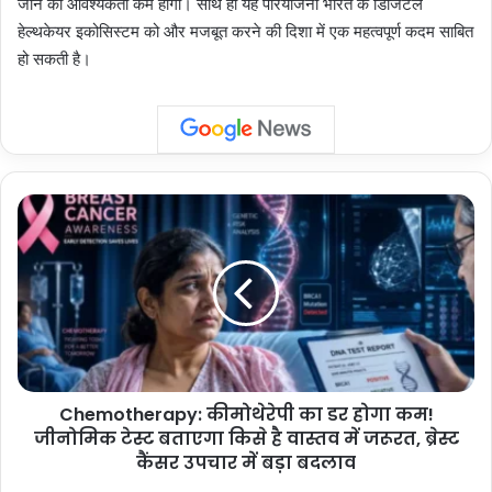
जाने की आवश्यकता कम होगी। साथ ही यह परियोजना भारत के डिजिटल
हेल्थकेयर इकोसिस्टम को और मजबूत करने की दिशा में एक महत्वपूर्ण कदम साबित
हो सकती है।
Chemotherapy:
कीमोथेरेपी
का
डर
होगा
कम!
जीनोमिक
टेस्ट
बताएगा
Chemotherapy: कीमोथेरेपी का डर होगा कम!
किसे
है
जीनोमिक टेस्ट बताएगा किसे है वास्तव में जरूरत, ब्रेस्ट
वास्तव
कैंसर उपचार में बड़ा बदलाव
में