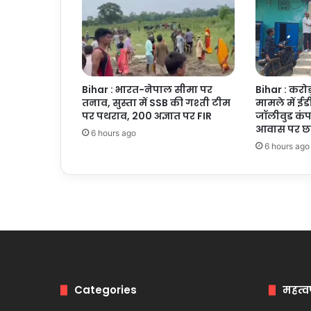
रखा
व्यापक
रोडमैप
Bihar : भारत-नेपाल सीमा पर
Bihar : करोड
तनाव, सुस्ता में SSB की गश्ती टीम
मामले में ईडी
पर पथराव, 200 अज्ञात पर FIR
जॉलीवुड कंप
आवास पर छा
6 hours ago
6 hours ago
Categories
महत्व