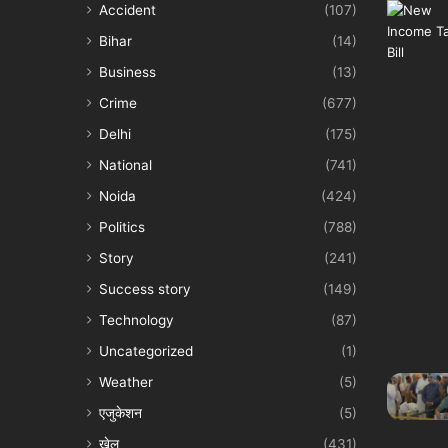
Accident
(107)
Bihar
(14)
Business
(13)
Crime
(677)
Delhi
(175)
National
(741)
Noida
(424)
Politics
(788)
Story
(241)
Success story
(149)
Technology
(87)
Uncategorized
(1)
Weather
(5)
एजुकेशन
(5)
खेल
(431)