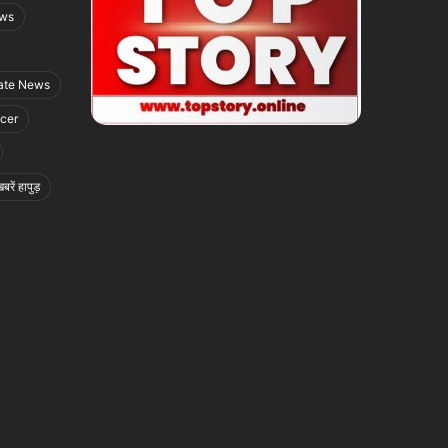
ews
ate News
icer
बरें हापुड़