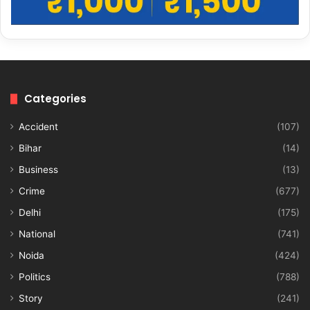
Categories
Accident
(107)
Bihar
(14)
Business
(13)
Crime
(677)
Delhi
(175)
National
(741)
Noida
(424)
Politics
(788)
Story
(241)