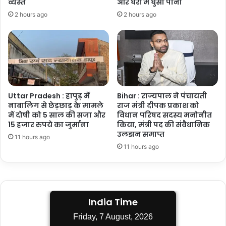
व्यस्त
और घरों में घुसा पानी
2 hours ago
2 hours ago
Uttar Pradesh : हापुड़ में
Bihar : राज्यपाल ने पंचायती
नाबालिग से छेड़छाड़ के मामले
राज मंत्री दीपक प्रकाश को
में दोषी को 5 साल की सजा और
विधान परिषद सदस्य मनोनीत
15 हजार रुपये का जुर्माना
किया, मंत्री पद की संवैधानिक
उलझन समाप्त
11 hours ago
11 hours ago
India Time
Friday, 7 August, 2026