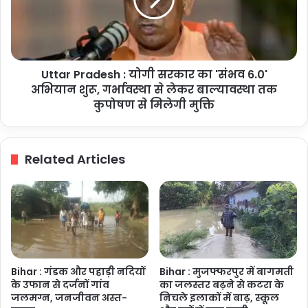
सरकार
का
'संभव
6.0'
अभियान
Uttar Pradesh : योगी सरकार का 'संभव 6.0'
शुरू,
गर्भावस्था
अभियान शुरू, गर्भावस्था से लेकर बाल्यावस्था तक
से
कुपोषण से मिलेगी मुक्ति
लेकर
बाल्यावस्था
तक
Related Articles
कुपोषण
से
मिलेगी
मुक्ति
Bihar : गंडक और पहाड़ी नदियों
Bihar : मुजफ्फरपुर में बागमती
के उफान से दर्जनों गांव
का जलस्तर बढ़ने से कटरा के
जलमग्न, जनजीवन अस्त-
निचले इलाकों में बाढ़, स्कूल