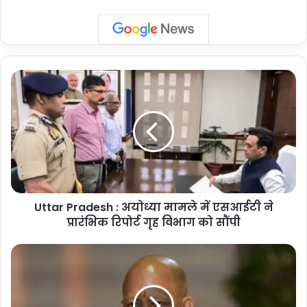
Uttar
Pradesh
:
अयोध्या
मामले
में
एसआईटी
ने
प्रारंभिक
Uttar Pradesh : अयोध्या मामले में एसआईटी ने
रिपोर्ट
गृह
प्रारंभिक रिपोर्ट गृह विभाग को सौंपी
विभाग
को
Uttar
सौंपी
Pradesh
:
योगी