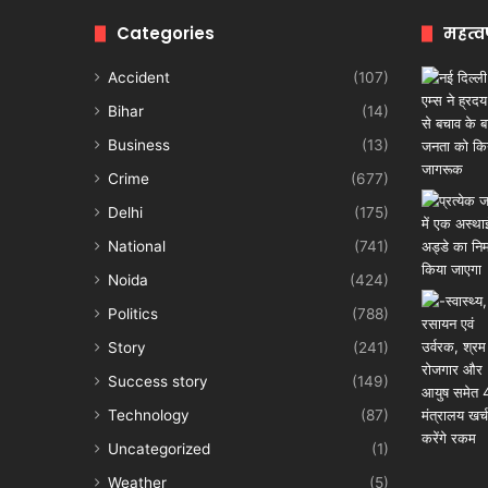
Categories
महत्व
Accident
(107)
Bihar
(14)
Business
(13)
Crime
(677)
Delhi
(175)
National
(741)
Noida
(424)
Politics
(788)
Story
(241)
Success story
(149)
Technology
(87)
Uncategorized
(1)
Weather
(5)