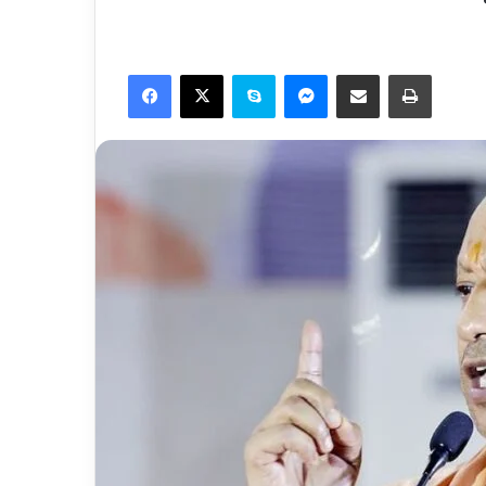
Facebook
X
Skype
Messenger
Share via Email
Print