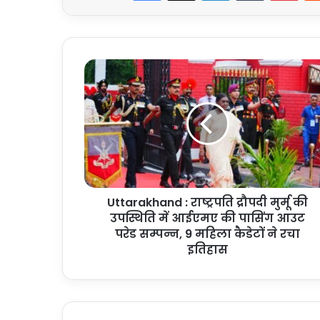
Uttarakhand
:
राष्ट्रपति
द्रौपदी
मुर्मू
की
उपस्थिति
में
आईएमए
Uttarakhand : राष्ट्रपति द्रौपदी मुर्मू की
की
पासिंग
उपस्थिति में आईएमए की पासिंग आउट
आउट
परेड सम्पन्न, 9 महिला कैडेटों ने रचा
परेड
इतिहास
सम्पन्न,
9
महिला
कैडेटों