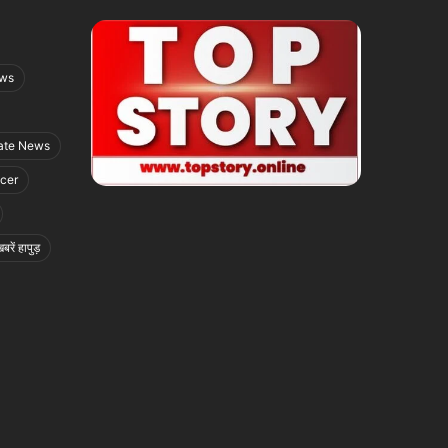
ews
ate News
icer
बरें हापुड़