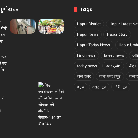
पूर्ण खबर
Tags
Hapur District
Hapur Latest N
Hapur News
Hapur Story
Hapur Today News
Hapur Upd
hindi news
latest news
off
today news
उत्तर प्रदेश
डीएम
ताजा खबर
ताज़ा खबर हापुड़
ताज़ा ख
हापुड़
हापुड़ न्यूज़
हिंदी न्यूज़