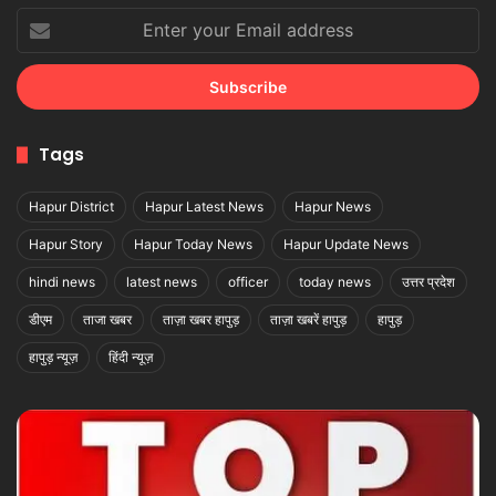
Enter
your
Email
address
Tags
Hapur District
Hapur Latest News
Hapur News
Hapur Story
Hapur Today News
Hapur Update News
hindi news
latest news
officer
today news
उत्तर प्रदेश
डीएम
ताजा खबर
ताज़ा खबर हापुड़
ताज़ा खबरें हापुड़
हापुड़
हापुड़ न्यूज़
हिंदी न्यूज़