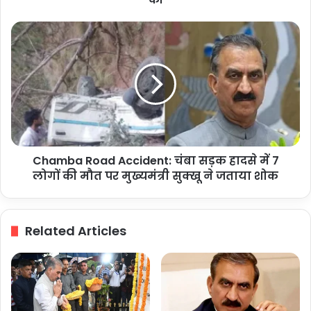
के
लिए
Chamba
राष्ट्रीय
Road
रोडमैप
Accident:
की
चंबा
समीक्षा
सड़क
की
हादसे
में
7
लोगों
Chamba Road Accident: चंबा सड़क हादसे में 7
की
मौत
लोगों की मौत पर मुख्यमंत्री सुक्खू ने जताया शोक
पर
मुख्यमंत्री
सुक्खू
Related Articles
ने
जताया
शोक