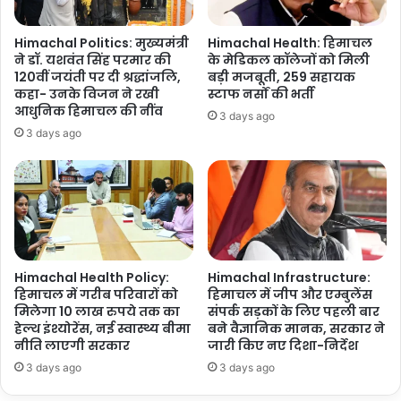
Himachal Politics: मुख्यमंत्री
Himachal Health: हिमाचल
ने डॉ. यशवंत सिंह परमार की
के मेडिकल कॉलेजों को मिली
120वीं जयंती पर दी श्रद्धांजलि,
बड़ी मजबूती, 259 सहायक
कहा- उनके विजन ने रखी
स्टाफ नर्सों की भर्ती
आधुनिक हिमाचल की नींव
3 days ago
3 days ago
Himachal Health Policy:
Himachal Infrastructure:
हिमाचल में गरीब परिवारों को
हिमाचल में जीप और एम्बुलेंस
मिलेगा 10 लाख रुपये तक का
संपर्क सड़कों के लिए पहली बार
हेल्थ इंश्योरेंस, नई स्वास्थ्य बीमा
बने वैज्ञानिक मानक, सरकार ने
नीति लाएगी सरकार
जारी किए नए दिशा-निर्देश
3 days ago
3 days ago