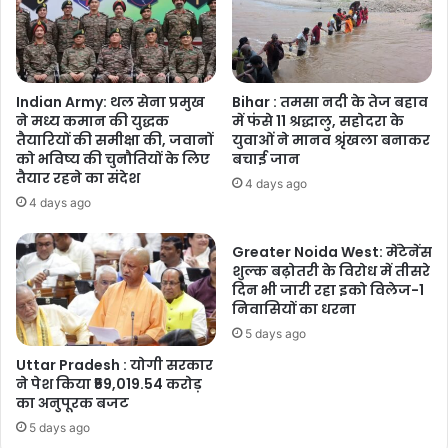
Indian Army: थल सेना प्रमुख
Bihar : तमसा नदी के तेज बहाव
ने मध्य कमान की युद्धक
में फंसे 11 श्रद्धालु, सहोदरा के
तैयारियों की समीक्षा की, जवानों
युवाओं ने मानव श्रृंखला बनाकर
को भविष्य की चुनौतियों के लिए
बचाई जान
तैयार रहने का संदेश
4 days ago
4 days ago
Greater Noida West: मेंटेनेंस
शुल्क बढ़ोतरी के विरोध में तीसरे
दिन भी जारी रहा इको विलेज-1
निवासियों का धरना
5 days ago
Uttar Pradesh : योगी सरकार
ने पेश किया ₹59,019.54 करोड़
का अनुपूरक बजट
5 days ago