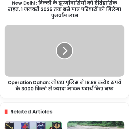
New Delhi : दिल्ली के झुग्गीवासियों को ऐतिहासिक
1
जनवरी
राहत, 1 जनवरी 2025 तक बसे पात्र परिवारों को मिलेगा
2025
पुनर्वास लाभ
तक
बसे
Operation
पात्र
Dahan:
परिवारों
नोएडा
को
पुलिस
मिलेगा
ने
पुनर्वास
18.88
लाभ
करोड़
रुपये
के
Operation Dahan: नोएडा पुलिस ने 18.88 करोड़ रुपये
3000
किलो
के 3000 किलो से ज्यादा मादक पदार्थ किए नष्ट
से
ज्यादा
मादक
Related Articles
पदार्थ
किए
नष्ट