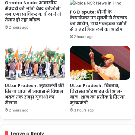
Greater Noida: आवासीय
सीबीआई
सेक्टरों को जीरो वेस्ट कॉलोनी
जांच
PG Dispute: पीजी के
बनाएगा प्राधिकरण, बीटा-1 में
के
केयरटेकर पर युवती से छेड़छाड़
तैयार हो रहा मॉडल
आदेश
का आरोप, हाथ पकड़कर रसोई
2 hours ago
दिए
से बाहर निकालने का आरोप
2 hours ago
Uttar Pradesh : मुख्यमंत्री की
Uttar Pradesh : विकास,
तिरंगा यात्रा में आवास से विधान
विरासत और भारत की आन-
भवन तक उमड़ा युवाओं का
बान-शान का प्रतीक है तिरंगा-
सैलाब
मुख्यमंत्री
2 hours ago
3 hours ago
Leave a Reply