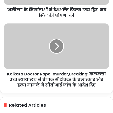
जय
'शकीला' के निर्माताओं ने देशभक्ति फिल्म 'जय हिंद, जय
सिंध'
की
सिंध' की घोषणा की
घोषणा
की
Kolkata
Doctor
Rape-
murder,Breaking:
कलकत्ता
उच्च
न्यायालय
ने
बंगाल
Kolkata Doctor Rape-murder,Breaking: कलकत्ता
में
डॉक्टर
उच्च न्यायालय ने बंगाल में डॉक्टर के बलात्कार और
के
हत्या मामले में सीबीआई जांच के आदेश दिए
बलात्कार
और
हत्या
Related Articles
मामले
में