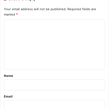
Your email address will not be published.
Required fields are
marked
*
C
o
m
m
e
n
t
*
Name
Email