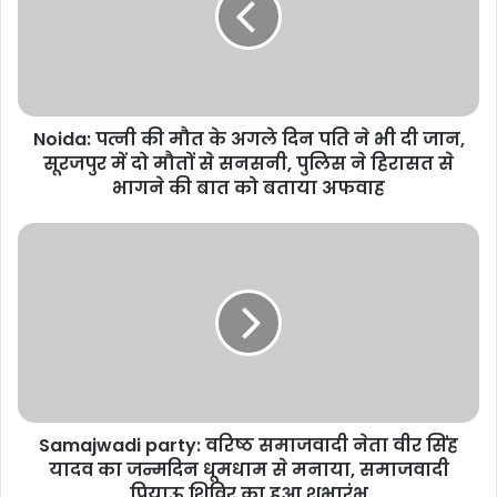
के
अगले
दिन
पति
ने
Noida: पत्नी की मौत के अगले दिन पति ने भी दी जान,
भी
दी
सूरजपुर में दो मौतों से सनसनी, पुलिस ने हिरासत से
जान,
भागने की बात को बताया अफवाह
सूरजपुर
में
Samajwadi
दो
party:
मौतों
वरिष्ठ
से
समाजवादी
सनसनी,
नेता
पुलिस
वीर
ने
सिंह
हिरासत
यादव
से
का
भागने
Samajwadi party: वरिष्ठ समाजवादी नेता वीर सिंह
जन्मदिन
की
धूमधाम
यादव का जन्मदिन धूमधाम से मनाया, समाजवादी
बात
से
पियाऊ शिविर का हुआ शुभारंभ