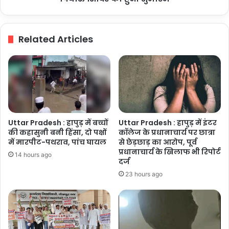
को
मनाया,
बताया
समाजवादी
अफवाह
पियाऊ
Related Articles
शिविर
का
हुआ
शुभारंभ
Uttar Pradesh : हापुड़ में बच्चों
Uttar Pradesh : हापुड़ में इंटर
की कहासुनी बनी हिंसा, दो पक्षों
कॉलेज के प्रधानाचार्य पर छात्रा
में मारपीट-पथराव, पांच घायल
से छेड़छाड़ का आरोप, पूर्व
प्रधानाचार्य के खिलाफ भी रिपोर्ट
14 hours ago
दर्ज
23 hours ago