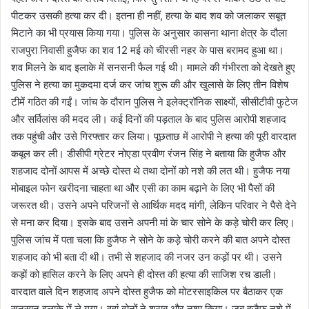
पीटकर उसकी हत्या कर दी। इतना ही नहीं, हत्या के बाद शव को जलाकर सबूत
मिटाने का भी प्रयास किया गया। पुलिस के अनुसार कासना थाना क्षेत्र के दौला
राजपुरा निवासी हुजैफ का शव 12 मई को चीरसी नहर के पास बरामद हुआ था।
शव मिलने के बाद इलाके में सनसनी फैल गई थी। मामले की गंभीरता को देखते हुए
पुलिस ने हत्या का मुकदमा दर्ज कर जांच शुरू की और खुलासे के लिए तीन विशेष
टीमें गठित की गईं। जांच के दौरान पुलिस ने इलेक्ट्रॉनिक साक्ष्यों, सीसीटीवी फुटेज
और सर्विलांस की मदद ली। कई दिनों की पड़ताल के बाद पुलिस आरोपी शहजाद
तक पहुंची और उसे गिरफ्तार कर लिया। पूछताछ में आरोपी ने हत्या की पूरी वारदात
कबूल कर ली। डीसीपी ग्रेटर नोएडा प्रवीण रंजन सिंह ने बताया कि हुजैफ और
शहजाद दोनों आपस में अच्छे दोस्त थे तथा दोनों को नशे की लत थी। हुजैफ नया
मोबाइल फोन खरीदना चाहता था और एसी का काम बढ़ाने के लिए भी पैसों की
जरूरत थी। उसने अपने परिजनों से आर्थिक मदद मांगी, लेकिन परिवार ने पैसे देने
से मना कर दिया। इसके बाद उसने अपनी मां के चार सोने के कड़े चोरी कर लिए।
पुलिस जांच में पता चला कि हुजैफ ने सोने के कड़े चोरी करने की बात अपने दोस्त
शहजाद को भी बता दी थी। तभी से शहजाद की नजर उन कड़ों पर थी। उसने
कड़ों को हासिल करने के लिए अपने ही दोस्त की हत्या की साजिश रच डाली।
वारदात वाले दिन शहजाद अपने दोस्त हुजैफ को मोटरसाइकिल पर बैठाकर एक
सुनसान इलाके में ले गया। वहां दोनों ने शराब और नशा किया। जब हुजैफ नशे में