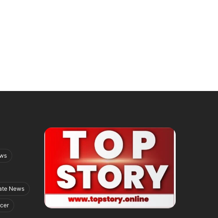
ews
ate News
icer