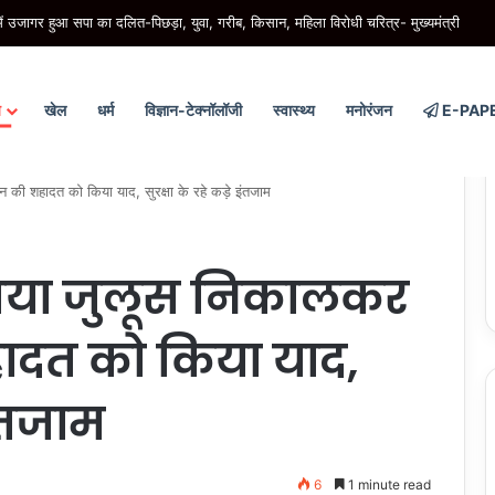
जागर हुआ सपा का दलित-पिछड़ा, युवा, गरीब, किसान, महिला विरोधी चरित्र- मुख्यमंत्री
य
खेल
धर्म
विज्ञान-टेक्नॉलॉजी
स्वास्थ्य
मनोरंजन
E-PAP
ी शहादत को किया याद, सुरक्षा के रहे कड़े इंतजाम
या जुलूस निकालकर
ादत को किया याद,
इंतजाम
6
1 minute read