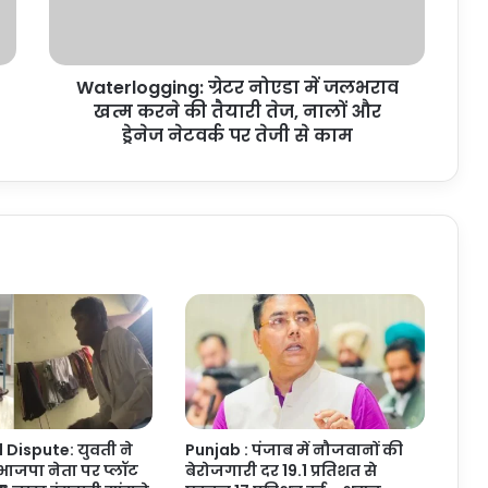
करने
की
तैयारी
Waterlogging: ग्रेटर नोएडा में जलभराव
तेज,
नालों
खत्म करने की तैयारी तेज, नालों और
और
ड्रेनेज नेटवर्क पर तेजी से काम
ड्रेनेज
नेटवर्क
पर
तेजी
से
काम
Dispute: युवती ने
Punjab : पंजाब में नौजवानों की
ाजपा नेता पर प्लॉट
बेरोजगारी दर 19.1 प्रतिशत से