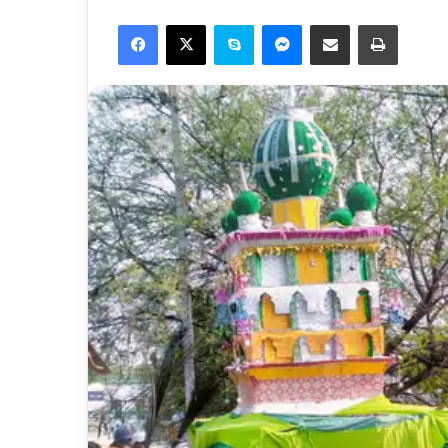
Facebook
X
Skype
Messenger
Share via Email
Print