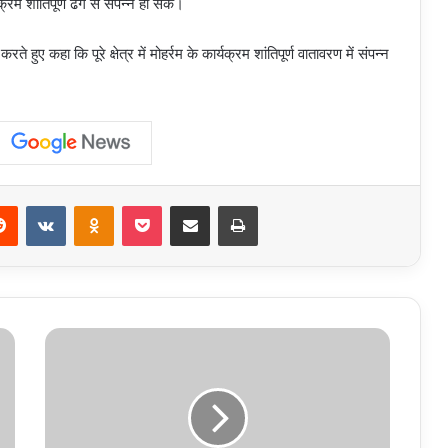
म शांतिपूर्ण ढंग से संपन्न हो सके।
ए कहा कि पूरे क्षेत्र में मोहर्रम के कार्यक्रम शांतिपूर्ण वातावरण में संपन्न
erest
Reddit
VKontakte
Odnoklassniki
Pocket
Share via Email
Print
Waterlogging:
ग्रेटर
नोएडा
में
जलभराव
खत्म