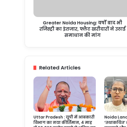
रजिस्ट्री
का
इंतजार,
Greater Noida Housing: वर्षों बाद भी
फ्लैट
खरीदारों
रजिस्ट्री का इंतजार, फ्लैट खरीदारों ने उठाई
ने
समाधान की मांग
उठाई
समाधान
की
मांग
Related Articles
Uttar Pradesh : यूपी में आबकारी
Noida Land 
विभाग का नया कीर्तिमान, 4 माह
‘तथाकथित’ भ