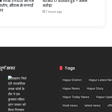
₹5 लाख रंगदारी मांगने
घटकर 17 प्रतिशत हुई – अमन
रोप, सीएम से लगाई
अरोड़ा
ार
7 hours ago
पूर्ण खबर
Tags
Hapur District
Hapur Latest N
Hapur News
Hapur Story
Hapur Today News
Hapur Upd
hindi news
latest news
off