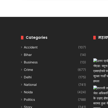
Categories
महत्व
Accident
(107)
Bihar
(14)
Business
(13)
Crime
(677)
Delhi
(175)
National
(741)
Noida
(424)
Politics
(788)
Story
(241)