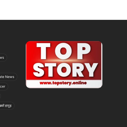
ews
ate News
icer
बरें हापुड़