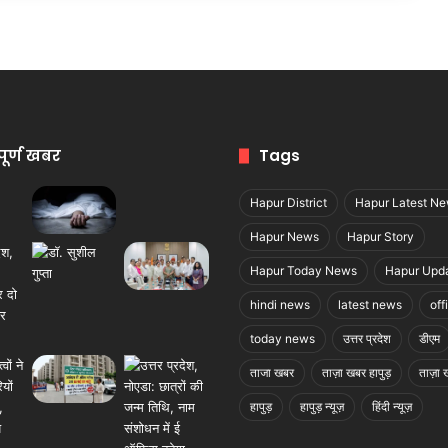
पूर्ण खबर
Tags
Hapur District
Hapur Latest N
Hapur News
Hapur Story
Hapur Today News
Hapur Upd
hindi news
latest news
off
today news
उत्तर प्रदेश
डीएम
ताजा खबर
ताज़ा खबर हापुड़
ताज़ा ख
हापुड़
हापुड़ न्यूज़
हिंदी न्यूज़