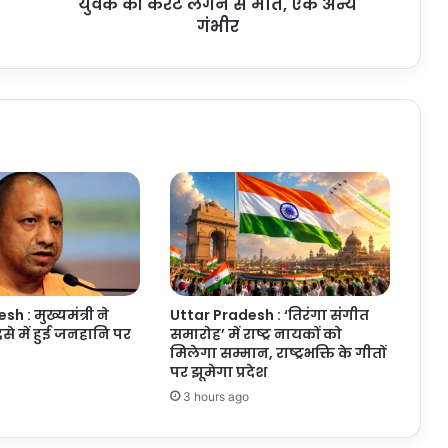
वर्षीय
युवक की करंट लगने से मौत, एक अन्य
युवक
गंभीर
की
करंट
लगने
से
मौत,
एक
अन्य
गंभीर
h : मुख्यमंत्री ने
Uttar Pradesh : ‘तिरंगा संगीत
से में हुई जनहानि पर
समारोह’ में राष्ट्र नायकों को
मिलेगा सम्मान, राष्ट्रभक्ति के गीतों
पर झूमेगा प्रदेश
3 hours ago