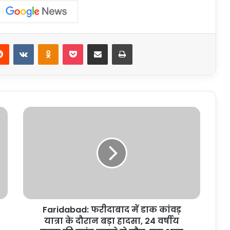
erest
Reddit
VKontakte
Odnoklassniki
Pocket
Share via Email
Print
Faridabad:
फरीदाबाद
में
डाक
कांवड़
यात्रा
के
दौरान
बड़ा
Faridabad: फरीदाबाद में डाक कांवड़
हादसा,
24
यात्रा के दौरान बड़ा हादसा, 24 वर्षीय