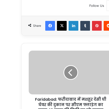
Follow Us
Facebook
X
LinkedIn
Tumblr
Pint
Share
Faridabad:
फरीदाबाद
में
मशहूर
देसी
घी
घेवर
की
दुकान
Faridabad: फरीदाबाद में मशहूर देसी घी
पर
सीएम
घेवर की दुकान पर सीएम फ्लाइंग का