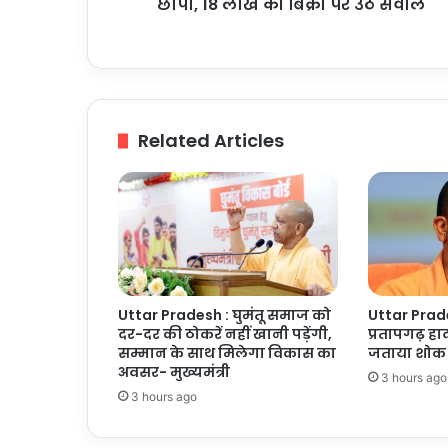
फ्लाइंग
छापा, 18 लाख की बिक्री पर उठे सवाल
का
छापा,
18
लाख
की
बिक्री
Related Articles
पर
उठे
सवाल
Uttar Pradesh : घुमंतू समाज को
Uttar Prades
दर-दर की ठोकरें नहीं खानी पड़ेंगी,
प्रतापगढ़ हाद
सम्मान के साथ मिलेगा विकास का
जताया शोक
अवसर- मुख्यमंत्री
3 hours ago
3 hours ago