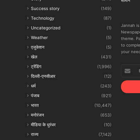
Success story
(149)
Technology
(87)
Jannah is
Uncategorized
(1)
Newspape
Weather
(5)
theme. Pa
to comple
एजुकेशन
(5)
your nee
खेल
(431)
ट्रेंडिंग
(1,996)
Enter
your
दिल्ली-एनसीआर
(12)
Email
धर्म
(243)
address
पंजाब
(921)
भारत
(10,447)
मनोरंजन
(653)
मीडिया के धुरंधर
(10)
राज्य
(7,142)