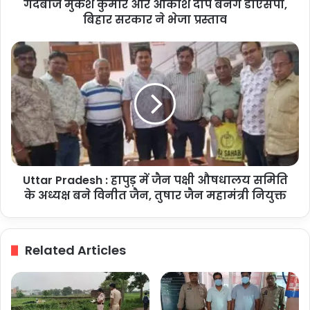
और
गेंदबाज मुकेश कुमार और आकाश दीप बनेंगे डीएसपी,
आकाश
बिहार सरकार ने भेजा प्रस्ताव
दीप
बनेंगे
Uttar
डीएसपी,
Pradesh
बिहार
:
सरकार
हापुड़
ने
में
भेजा
जैन
प्रस्ताव
पक्षी
औषधालय
समिति
Uttar Pradesh : हापुड़ में जैन पक्षी औषधालय समिति
के
अध्यक्ष
के अध्यक्ष बने विनीत जैन, तुषार जैन महामंत्री नियुक्त
बने
विनीत
जैन,
Related Articles
तुषार
जैन
महामंत्री
नियुक्त