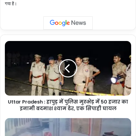
गया है।
Uttar
Pradesh
:
हापुड़
में
पुलिस
मुठभेड़
में
50
Uttar Pradesh : हापुड़ में पुलिस मुठभेड़ में 50 हजार का
हजार
का
इनामी बदमाश श्याम ढेर, एक सिपाही घायल
इनामी
बदमाश
Noida
श्याम
Temple
ढेर,
Theft: