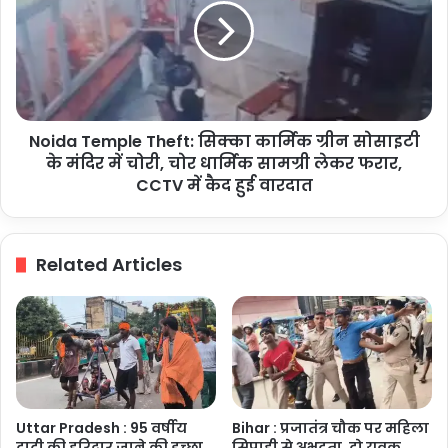
एक
सिक्का
सिपाही
कार्मिक
घायल
ग्रीन
सोसाइटी
के
मंदिर
Noida Temple Theft: सिक्का कार्मिक ग्रीन सोसाइटी
में
चोरी,
के मंदिर में चोरी, चोर धार्मिक सामग्री लेकर फरार,
चोर
CCTV में कैद हुई वारदात
धार्मिक
सामग्री
लेकर
Related Articles
फरार,
CCTV
में
कैद
हुई
वारदात
Uttar Pradesh : 95 वर्षीय
Bihar : प्रजातंत्र चौक पर महिला
दादी की हरिद्वार जाने की इच्छा
सिपाही से अभद्रता, दो युवक