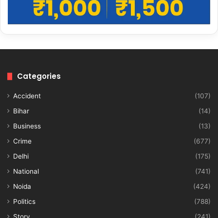
Categories
Accident
(107)
Bihar
(14)
Business
(13)
Crime
(677)
Delhi
(175)
National
(741)
Noida
(424)
Politics
(788)
Story
(241)