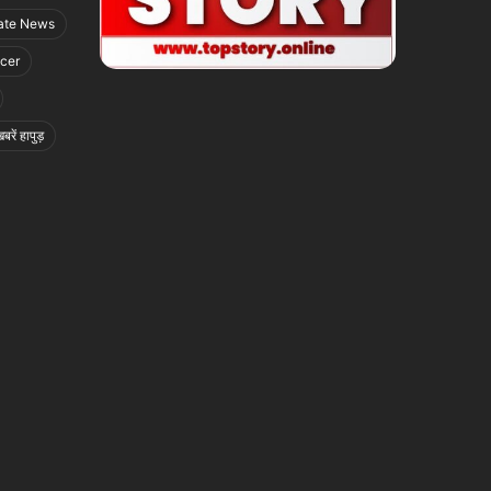
ate News
icer
बरें हापुड़