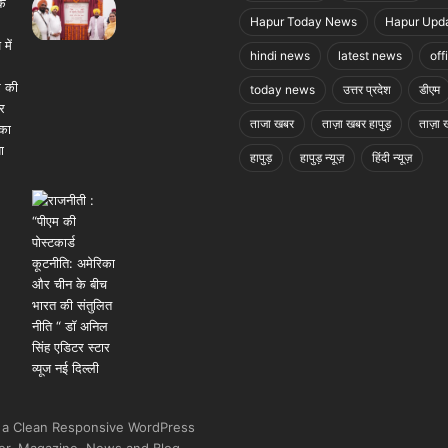
Hapur Today News
Hapur Upd
hindi news
latest news
off
today news
उत्तर प्रदेश
डीएम
ताजा खबर
ताज़ा खबर हापुड़
ताज़ा ख
हापुड़
हापुड़ न्यूज़
हिंदी न्यूज़
 a Clean Responsive WordPress