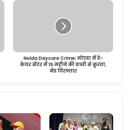
Noida
Daycare
Crime:
नोएडा
में
डे-
केयर
सेंटर
में
Noida Daycare Crime: नोएडा में डे-
15
महीने
केयर सेंटर में 15 महीने की बच्ची से क्रूरता,
की
मेड गिरफ्तार
बच्ची
से
क्रूरता,
मेड
गिरफ्तार