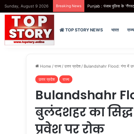
Sunday, August 9 2026
Breaking News
Punjab : पंजाब पुलिस के ‘गैंगस्ट
TOP STORY NEWS
भारत
राज्
Home
/
राज्य
/
उत्तर प्रदेश
/
Bulandshahr Flood: गंगा में उफान
उत्तर प्रदेश
राज्य
Bulandshahr Floo
बुलंदशहर का सिद्
प्रवेश पर रोक