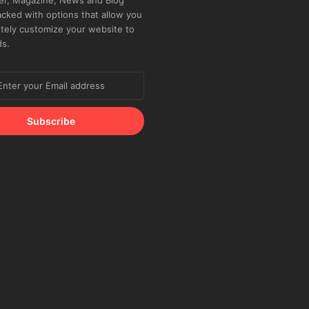
r, Magazine, News and Blog
cked with options that allow you
tely customize your website to
ds.