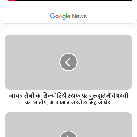
नायब
सैनी
के
सिक्योरिटी
स्टाफ
पर
गुरुद्वारे
में
बेअदबी
नायब सैनी के सिक्योरिटी स्टाफ पर गुरुद्वारे में बेअदबी
का
आरोप,
का आरोप, आप MLA जरनैल सिंह ने घेरा
आप
MLA
सीतापुर
जरनैल
में
सिंह
सनसनीखेज
ने
मामला,