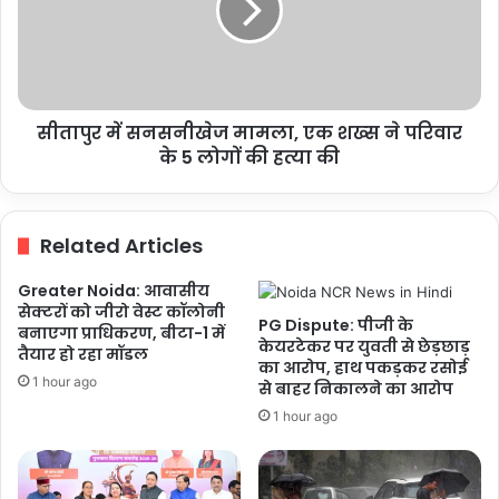
घेरा
एक
शख्स
ने
परिवार
के
सीतापुर में सनसनीखेज मामला, एक शख्स ने परिवार
5
लोगों
के 5 लोगों की हत्या की
की
हत्या
की
Related Articles
Greater Noida: आवासीय
सेक्टरों को जीरो वेस्ट कॉलोनी
PG Dispute: पीजी के
बनाएगा प्राधिकरण, बीटा-1 में
केयरटेकर पर युवती से छेड़छाड़
तैयार हो रहा मॉडल
का आरोप, हाथ पकड़कर रसोई
1 hour ago
से बाहर निकालने का आरोप
1 hour ago