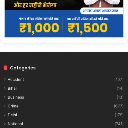
Categories
Accident
(107)
Bihar
(14)
Business
(13)
Crime
(677)
Delhi
(175)
National
(741)