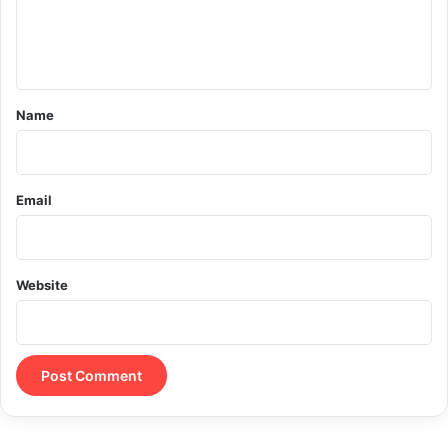
e
n
t
*
Name
Email
Website