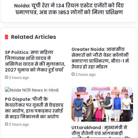
Noida: यूपी रेरा ने 134 रियल एस्टेट एजेंटों को दिए
दिए
प्रमाणपत्र,
प्रमाणपत्र, अब तक 1853 लोगों को मिला प्रशिक्षण
अब
तक
1853
Related Articles
लोगों
को
Greater Noida: आवासीय
मिला
SP Politics: सपा महिला
सेक्टरों को जीरो वेस्ट कॉलोनी
प्रशिक्षण
जिलाध्यक्ष शशि यादव ने
बनाएगा प्राधिकरण, बीटा-1 में
अखिलेश यादव से की मुलाकात,
तैयार हो रहा मॉडल
2027 चुनाव को लेकर हुई चर्चा
2 hours ago
2 hours ago
PG Dispute: पीजी के
केयरटेकर पर युवती से छेड़छाड़
का आरोप, हाथ पकड़कर रसोई
से बाहर निकालने का आरोप
2 hours ago
Uttarakhand : मुख्यमंत्री ने
तीलू रौतेली एवं आंगनबाड़ी