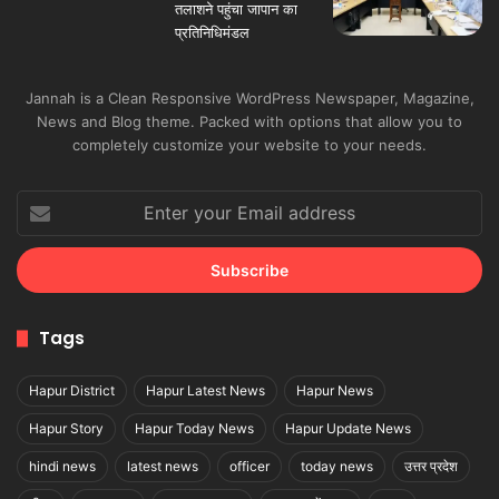
Jannah is a Clean Responsive WordPress Newspaper, Magazine,
News and Blog theme. Packed with options that allow you to
completely customize your website to your needs.
Enter
your
Email
address
Tags
Hapur District
Hapur Latest News
Hapur News
Hapur Story
Hapur Today News
Hapur Update News
hindi news
latest news
officer
today news
उत्तर प्रदेश