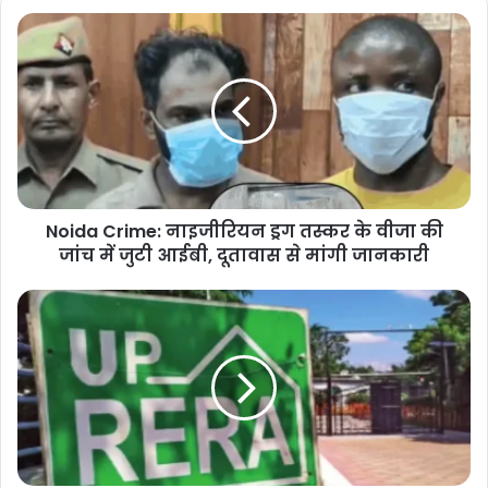
Noida
Crime:
नाइजीरियन
ड्रग
तस्कर
के
वीजा
की
जांच
Noida Crime: नाइजीरियन ड्रग तस्कर के वीजा की
में
जुटी
जांच में जुटी आईबी, दूतावास से मांगी जानकारी
आईबी,
दूतावास
Noida:
से
यूपी
मांगी
रेरा
जानकारी
ने
134
रियल
एस्टेट
एजेंटों
को