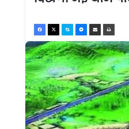
Facebook
X
Skype
Messenger
Share via Email
Print