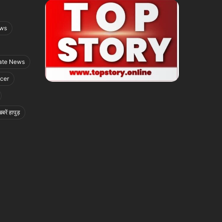
ews
ate News
icer
बरें हापुड़