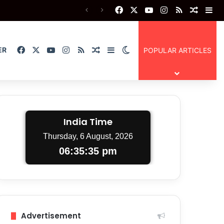
Facebook
X
YouTube
Instagram
RSS
Random
Si
का समाधान
Facebook
X
YouTube
Instagram
RSS
Random Article
Sidebar
Switch skin
ER
POPULAR ARTICLES
India Time
Thursday, 6 August, 2026
06:35:36 pm
Advertisement