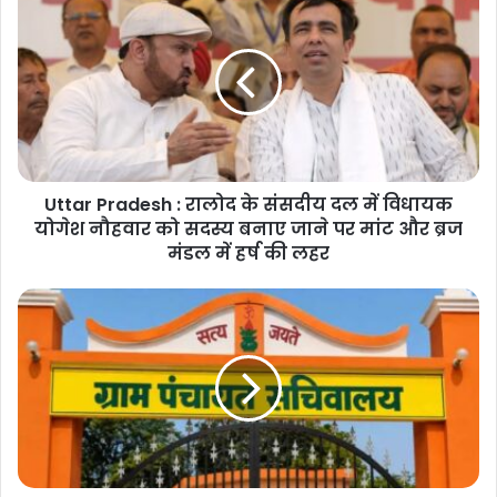
Pradesh
:
रालोद
के
संसदीय
दल
में
विधायक
Uttar Pradesh : रालोद के संसदीय दल में विधायक
योगेश
नौहवार
योगेश नौहवार को सदस्य बनाए जाने पर मांट और ब्रज
को
मंडल में हर्ष की लहर
सदस्य
बनाए
Uttar
जाने
Pradesh
पर
:
मांट
ग्राम
और
सचिवालय
ब्रज
में
मंडल
1
में
जुलाई
हर्ष
से