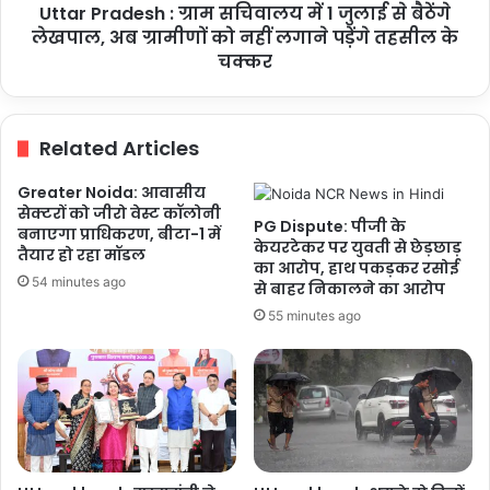
की
Uttar Pradesh : ग्राम सचिवालय में 1 जुलाई से बैठेंगे
बैठेंगे
लहर
लेखपाल,
लेखपाल, अब ग्रामीणों को नहीं लगाने पड़ेंगे तहसील के
अब
चक्कर
ग्रामीणों
को
नहीं
Related Articles
लगाने
पड़ेंगे
Greater Noida: आवासीय
तहसील
सेक्टरों को जीरो वेस्ट कॉलोनी
के
PG Dispute: पीजी के
बनाएगा प्राधिकरण, बीटा-1 में
चक्कर
केयरटेकर पर युवती से छेड़छाड़
तैयार हो रहा मॉडल
का आरोप, हाथ पकड़कर रसोई
54 minutes ago
से बाहर निकालने का आरोप
55 minutes ago