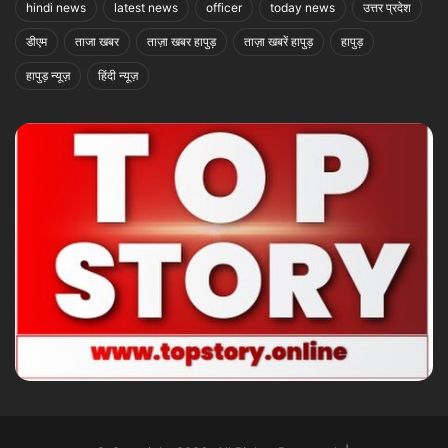
hindi news
latest news
officer
today news
उत्तर प्रदेश
डीएम
ताजा खबर
ताज़ा खबर हापुड़
ताज़ा खबरें हापुड़
हापुड़
हापुड़ न्यूज़
हिंदी न्यूज़