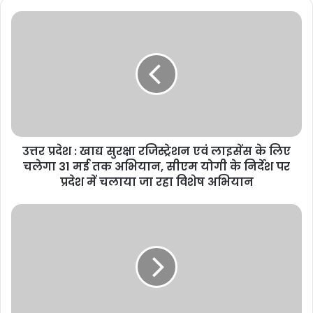
उत्तर
प्रदेश
:
खाद्य
सुरक्षा
रजिस्ट्रेशन
एवं
लाइसेंस
के
उत्तर प्रदेश : खाद्य सुरक्षा रजिस्ट्रेशन एवं लाइसेंस के लिए
लिए
चलेगा
चलेगा 31 मई तक अभियान, सीएम योगी के निर्देश पर
31
प्रदेश में चलाया जा रहा विशेष अभियान
मई
तक
Rohit
अभियान,
Sharma
सीएम
के
योगी
संन्यास
के
के
निर्देश
बाद
पर
कौन
प्रदेश