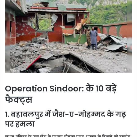
Operation Sindoor: के 10 बड़े
फैक्ट्स
1. बहावलपुर में जैश-ए-मोहम्मद के गढ़
पर हमला
सुभान मस्जिद के पास जैश के प्रमुख मौलाना मसूद अजहर के ठिकाने को टारगेट