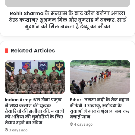
बनेगा
में
अगला
चलाया
Rohit Sharma के संन्यास के बाद कौन बनेगा अगला
टेस्ट
जा
कप्तान?
टेस्ट कप्तान? शुभमन गिल और बुमराह में टक्कर, साई
रहा
शुभमन
सुदर्शन को मिल सकता है डेब्यू का मौका
विशेष
गिल
अभियान
और
बुमराह
Related Articles
में
टक्कर,
साई
सुदर्शन
को
मिल
सकता
है
Indian Army: थल सेना प्रमुख
Bihar : तमसा नदी के तेज बहाव
डेब्यू
ने मध्य कमान की युद्धक
में फंसे 11 श्रद्धालु, सहोदरा के
का
तैयारियों की समीक्षा की, जवानों
युवाओं ने मानव श्रृंखला बनाकर
मौका
को भविष्य की चुनौतियों के लिए
बचाई जान
तैयार रहने का संदेश
4 days ago
3 days ago