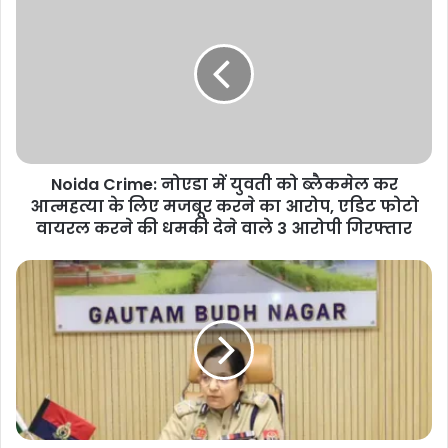
Crime:
नोएडा
में
युवती
को
ब्लैकमेल
कर
आत्महत्या
Noida Crime: नोएडा में युवती को ब्लैकमेल कर
के
लिए
आत्महत्या के लिए मजबूर करने का आरोप, एडिट फोटो
मजबूर
वायरल करने की धमकी देने वाले 3 आरोपी गिरफ्तार
करने
का
Noida
आरोप,
Police:
एडिट
नोएडा
फोटो
पुलिस
वायरल
कमिश्नर
करने
का
की
बड़ा
धमकी
एक्शन,
देने
बादलपुर