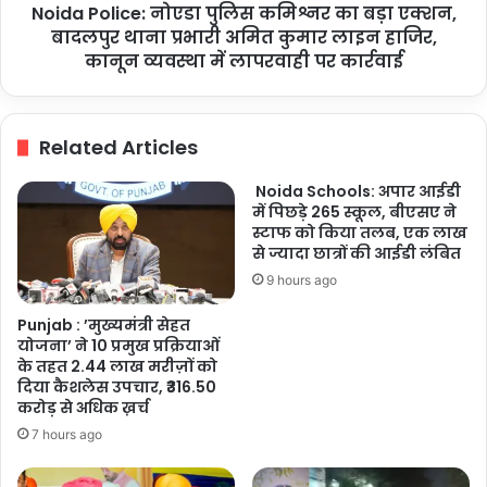
वाले
Noida Police: नोएडा पुलिस कमिश्नर का बड़ा एक्शन,
थाना
3
प्रभारी
बादलपुर थाना प्रभारी अमित कुमार लाइन हाजिर,
आरोपी
अमित
कानून व्यवस्था में लापरवाही पर कार्रवाई
गिरफ्तार
कुमार
लाइन
हाजिर,
Related Articles
कानून
व्यवस्था
Noida Schools: अपार आईडी
में
में पिछड़े 265 स्कूल, बीएसए ने
लापरवाही
स्टाफ को किया तलब, एक लाख
पर
से ज्यादा छात्रों की आईडी लंबित
कार्रवाई
9 hours ago
Punjab : ’मुख्यमंत्री सेहत
योजना’ ने 10 प्रमुख प्रक्रियाओं
के तहत 2.44 लाख मरीज़ों को
दिया कैशलेस उपचार, ₹316.50
करोड़ से अधिक ख़र्च
7 hours ago