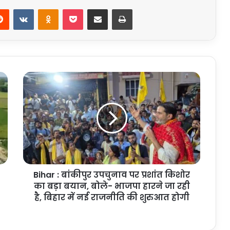
erest
Reddit
VKontakte
Odnoklassniki
Pocket
Share via Email
Print
Bihar
:
बांकीपुर
उपचुनाव
पर
प्रशांत
किशोर
का
बड़ा
Bihar : बांकीपुर उपचुनाव पर प्रशांत किशोर
बयान,
बोले-
का बड़ा बयान, बोले- भाजपा हारने जा रही
भाजपा
है, बिहार में नई राजनीति की शुरुआत होगी
हारने
जा
रही