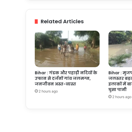
पूरा,
एक
माह
Related Articles
में
पूरी
होगी
प्रक्रिया
Bihar : गंडक और पहाड़ी नदियों के
Bihar : मुज
उफान से दर्जनों गांव जलमग्न,
जलस्तर बढ़न
जनजीवन अस्त-व्यस्त
इलाकों में बा
घुसा पानी
2 hours ago
2 hours ago