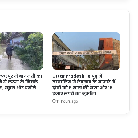
है,
बिहार
में
नई
राजनीति
की
शुरुआत
होगी
फ्फरपुर में बागमती का
Uttar Pradesh : हापुड़ में
े से कटरा के निचले
नाबालिग से छेड़छाड़ के मामले में
ढ़, स्कूल और घरों में
दोषी को 5 साल की सजा और 15
हजार रुपये का जुर्माना
11 hours ago