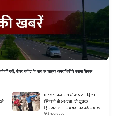
 की ठगी, शेयर मार्केट के नाम पर साइबर अपराधियों ने बनाया शिकार
Bihar : प्रजातंत्र चौक पर महिला
रने
सिपाही से अभद्रता, दो युवक
हिरासत में, शराबबंदी पर उठे सवाल
2 hours ago