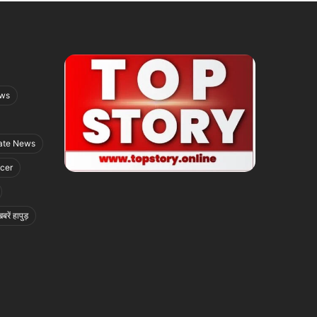
ews
ate News
icer
बरें हापुड़