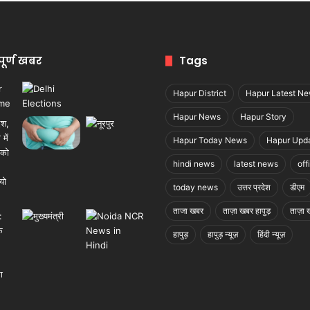
पूर्ण खबर
Tags
Hapur District
Hapur Latest N
Hapur News
Hapur Story
Hapur Today News
Hapur Upd
hindi news
latest news
off
today news
उत्तर प्रदेश
डीएम
ताजा खबर
ताज़ा खबर हापुड़
ताज़ा ख
हापुड़
हापुड़ न्यूज़
हिंदी न्यूज़