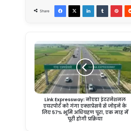
Facebook
X
LinkedIn
Tumblr
Pint
Share
Link
Expressway:
नोएडा
इंटरनेशनल
एयरपोर्ट
को
गंगा
एक्सप्रेसवे
से
Link Expressway: नोएडा इंटरनेशनल
जोड़ने
के
एयरपोर्ट को गंगा एक्सप्रेसवे से जोड़ने के
लिए
लिए 57% भूमि अधिग्रहण पूरा, एक माह में
57%
पूरी होगी प्रक्रिया
भूमि
अधिग्रहण