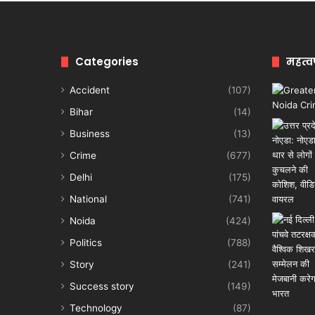
Categories
महत्व
Accident
(107)
Bihar
(14)
Business
(13)
Crime
(677)
Delhi
(175)
National
(741)
Noida
(424)
Politics
(788)
Story
(241)
Success story
(149)
Technology
(87)