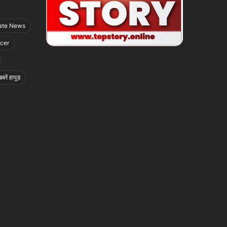
ate News
icer
बरें हापुड़