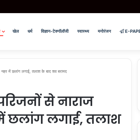
स रूट पर वर्चस्व की लड़ाई में फायरिंग और मारपीट, परिचालक घायल, 2 आरोपी गिरफ्तार
य
खेल
धर्म
विज्ञान-टेक्नॉलॉजी
स्वास्थ्य
मनोरंजन
E-PAP
नहर में छलांग लगाई, तलाश के बाद शव बरामद
रिजनों से नाराज
में छलांग लगाई, तलाश