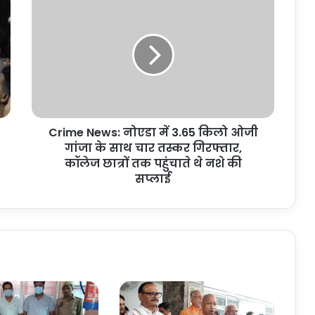
News:
नोएडा
में
3.65
किलो
ओजी
गांजा
के
Crime News: नोएडा में 3.65 किलो ओजी
साथ
चार
गांजा के साथ चार तस्कर गिरफ्तार,
तस्कर
कॉलेज छात्रों तक पहुंचाते थे नशे की
गिरफ्तार,
सप्लाई
कॉलेज
छात्रों
तक
पहुंचाते
थे
नशे
की
सप्लाई