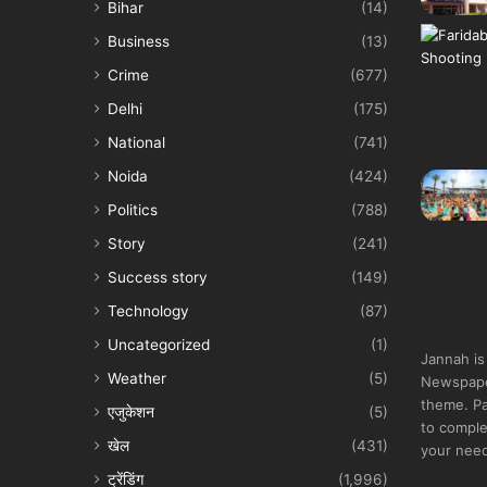
Bihar
(14)
Business
(13)
Crime
(677)
Delhi
(175)
National
(741)
Noida
(424)
Politics
(788)
Story
(241)
Success story
(149)
Technology
(87)
Uncategorized
(1)
Jannah is
Weather
(5)
Newspape
theme. Pa
एजुकेशन
(5)
to comple
खेल
(431)
your nee
ट्रेंडिंग
(1,996)