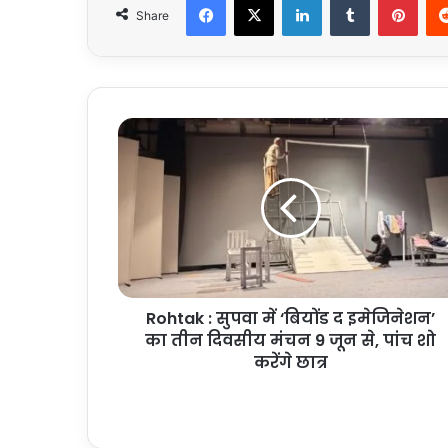
Share
Rohtak
:
सुपवा
में
‘बियोंड
द
इमेजिनेशन’
का
तीन
Rohtak : सुपवा में ‘बियोंड द इमेजिनेशन’
दिवसीय
मंचन
का तीन दिवसीय मंचन 9 जून से, पांच शो
9
करेंगे छात्र
जून
से,
पांच
शो