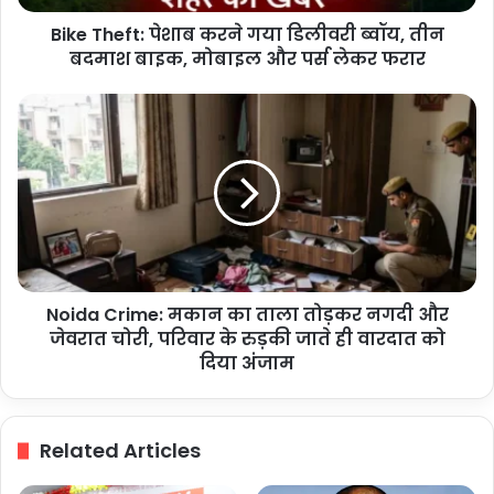
बदमाश
Bike Theft: पेशाब करने गया डिलीवरी ब्वॉय, तीन
बाइक,
मोबाइल
बदमाश बाइक, मोबाइल और पर्स लेकर फरार
और
पर्स
Noida
लेकर
Crime:
फरार
मकान
का
ताला
तोड़कर
नगदी
और
जेवरात
Noida Crime: मकान का ताला तोड़कर नगदी और
चोरी,
परिवार
जेवरात चोरी, परिवार के रुड़की जाते ही वारदात को
के
दिया अंजाम
रुड़की
जाते
ही
Related Articles
वारदात
को