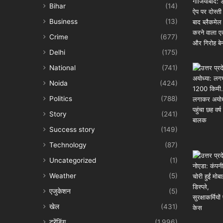
Bihar
(14)
Business
(13)
Crime
(677)
Delhi
(175)
National
(741)
Noida
(424)
Politics
(788)
Story
(241)
Success story
(149)
Technology
(87)
Uncategorized
(1)
Weather
(5)
एजुकेशन
(5)
खेल
(431)
ट्रेंडिंग
(1,996)