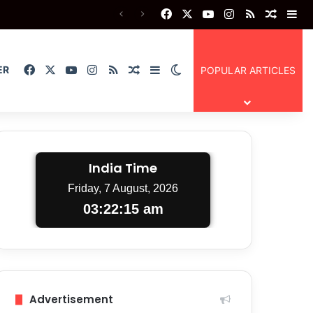
Facebook
X
YouTube
Instagram
RSS
Random
Si
Facebook
X
YouTube
Instagram
RSS
Random Article
Sidebar
Switch skin
ER
POPULAR ARTICLES
India Time
Friday, 7 August, 2026
03:22:15 am
Advertisement