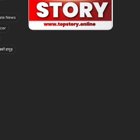
ate News
icer
बरें हापुड़