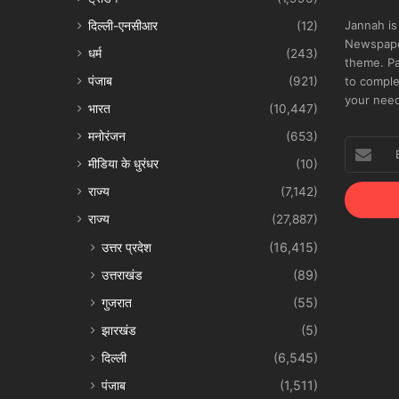
Jannah is
दिल्ली-एनसीआर
(12)
Newspape
धर्म
(243)
theme. Pa
पंजाब
(921)
to comple
your nee
भारत
(10,447)
मनोरंजन
(653)
Enter
your
मीडिया के धुरंधर
(10)
Email
राज्य
(7,142)
address
राज्य
(27,887)
उत्तर प्रदेश
(16,415)
उत्तराखंड
(89)
गुजरात
(55)
झारखंड
(5)
दिल्ली
(6,545)
पंजाब
(1,511)