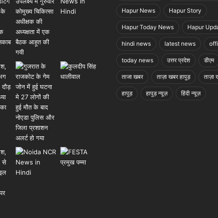
Hapur News
Hapur Story
Hapur Today News
Hapur Upd
hindi news
latest news
off
today news
उत्तर प्रदेश
डीएम
ताजा खबर
ताज़ा खबर हापुड़
ताज़ा ख
हापुड़
हापुड़ न्यूज़
हिंदी न्यूज़