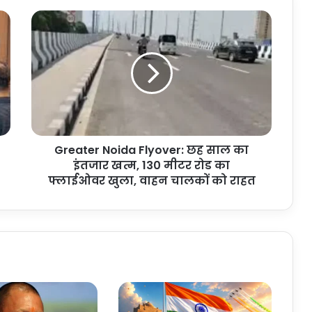
Greater
Noida
Flyover:
छह
साल
का
इंतजार
खत्म,
130
Greater Noida Flyover: छह साल का
मीटर
रोड
इंतजार खत्म, 130 मीटर रोड का
का
फ्लाईओवर खुला, वाहन चालकों को राहत
फ्लाईओवर
खुला,
वाहन
चालकों
को
राहत