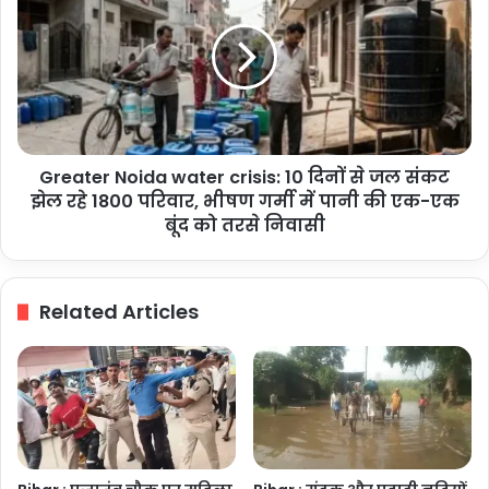
पौधों
water
का
crisis:
रोपण
10
दिनों
से
जल
संकट
Greater Noida water crisis: 10 दिनों से जल संकट
झेल
रहे
झेल रहे 1800 परिवार, भीषण गर्मी में पानी की एक-एक
1800
बूंद को तरसे निवासी
परिवार,
भीषण
गर्मी
Related Articles
में
पानी
की
एक-
एक
बूंद
को
तरसे