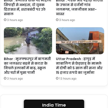
Bihar : प्रजातंत्र चौक पर महिला
Bihar : गंडक और पहाड़ी नदियों
निवासी
सिपाही से अभद्रता, दो युवक
के उफान से दर्जनों गांव
हिरासत में, शराबबंदी पर उठे
जलमग्न, जनजीवन अस्त-
सवाल
व्यस्त
3 hours ago
3 hours ago
Bihar : मुजफ्फरपुर में बागमती
Uttar Pradesh : हापुड़ में
का जलस्तर बढ़ने से कटरा के
नाबालिग से छेड़छाड़ के मामले
निचले इलाकों में बाढ़, स्कूल
में दोषी को 5 साल की सजा और
और घरों में घुसा पानी
15 हजार रुपये का जुर्माना
3 hours ago
13 hours ago
India Time