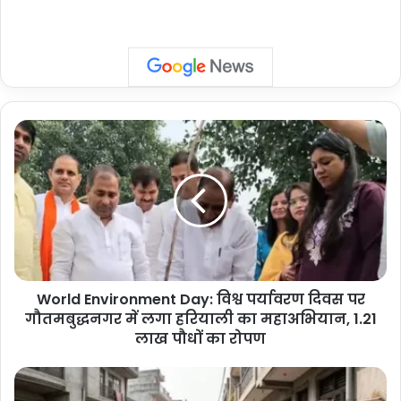
World
Environment
Day:
विश्व
पर्यावरण
दिवस
पर
गौतमबुद्धनगर
में
World Environment Day: विश्व पर्यावरण दिवस पर
लगा
हरियाली
गौतमबुद्धनगर में लगा हरियाली का महाअभियान, 1.21
का
लाख पौधों का रोपण
महाअभियान,
1.21
Greater
लाख
Noida