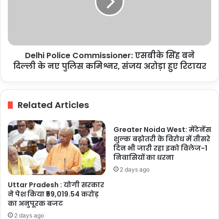
सिंह
बने
दिल्ली
के
नए
Delhi Police Commissioner: एसबीके सिंह बने
पुलिस
कमिश्नर,
दिल्ली के नए पुलिस कमिश्नर, संजय अरोड़ा हुए रिटायर
संजय
अरोड़ा
हुए
Related Articles
रिटायर
Greater Noida West: मेंटेनेंस
शुल्क बढ़ोतरी के विरोध में तीसरे
दिन भी जारी रहा इको विलेज-1
निवासियों का धरना
2 days ago
Uttar Pradesh : योगी सरकार
ने पेश किया ₹59,019.54 करोड़
का अनुपूरक बजट
2 days ago