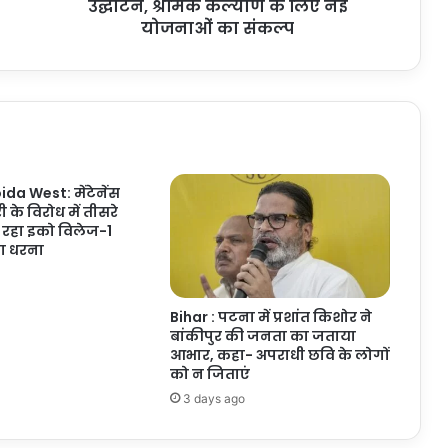
श्रमिक
उद्घाटन, श्रमिक कल्याण के लिए नई
कल्याण
योजनाओं का संकल्प
के
लिए
नई
योजनाओं
का
संकल्प
da West: मेंटेनेंस
ी के विरोध में तीसरे
 रहा इको विलेज-1
का धरना
Bihar : पटना में प्रशांत किशोर ने
बांकीपुर की जनता का जताया
आभार, कहा- अपराधी छवि के लोगों
को न जिताएं
3 days ago