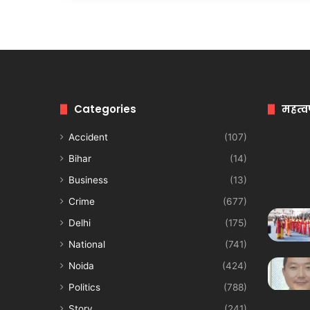
Categories
महत्व
Accident
(107)
Bihar
(14)
Business
(13)
Crime
(677)
Delhi
(175)
National
(741)
Noida
(424)
Politics
(788)
Story
(241)