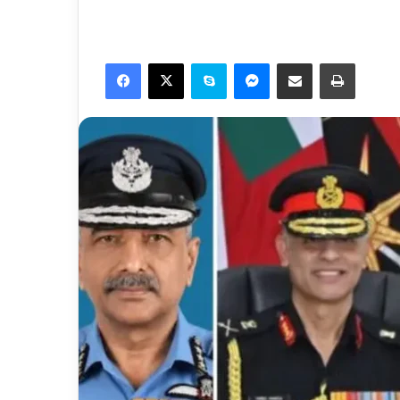
Facebook
X
Skype
Messenger
Share via Email
Print