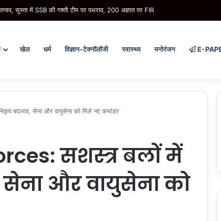
तनाव, सुस्ता में SSB की गश्ती टीम पर पथराव, 200 अज्ञात पर FIR
य
खेल
धर्म
विज्ञान-टेक्नॉलॉजी
स्वास्थ्य
मनोरंजन
E-PAP
तृत्व बदलाव, सेना और वायुसेना को मिले नए कमांडर
es: सशस्त्र बलों में
, सेना और वायुसेना को