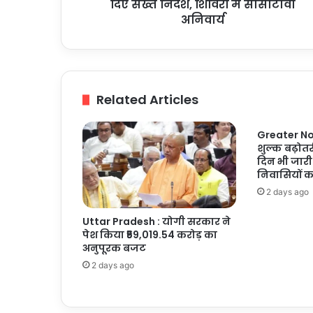
डीएम
दिए सख्त निर्देश, शिविरों में सीसीटीवी
ने
अनिवार्य
दिए
सख्त
निर्देश,
शिविरों
में
Related Articles
सीसीटीवी
अनिवार्य
Greater Noi
शुल्क बढ़ोतर
दिन भी जारी
निवासियों 
2 days ago
Uttar Pradesh : योगी सरकार ने
पेश किया ₹59,019.54 करोड़ का
अनुपूरक बजट
2 days ago