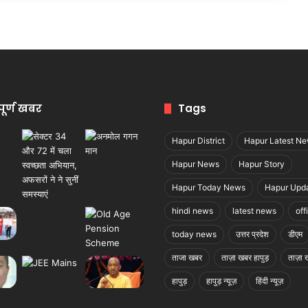
पूर्ण खबर
Tags
Hapur District
Hapur Latest N
Hapur News
Hapur Story
Hapur Today News
Hapur Upd
hindi news
latest news
off
today news
उत्तर प्रदेश
डीएम
ताजा खबर
ताज़ा खबर हापुड़
ताज़ा ख
हापुड़
हापुड़ न्यूज़
हिंदी न्यूज़