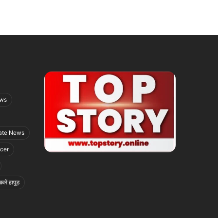
ews
ate News
icer
बरें हापुड़