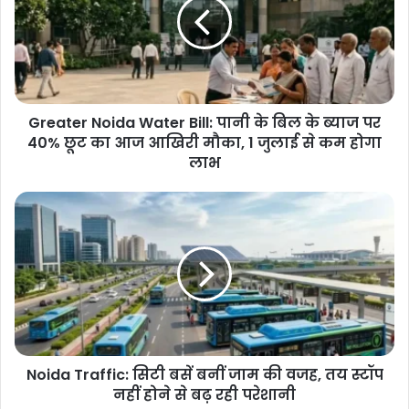
Bill:
पानी
के
बिल
के
ब्याज
Greater Noida Water Bill: पानी के बिल के ब्याज पर
पर
40%
40% छूट का आज आखिरी मौका, 1 जुलाई से कम होगा
छूट
लाभ
का
आज
Noida
आखिरी
Traffic:
मौका,
सिटी
1
बसें
जुलाई
बनीं
से
जाम
कम
की
होगा
वजह,
लाभ
तय
Noida Traffic: सिटी बसें बनीं जाम की वजह, तय स्टॉप
स्टॉप
नहीं
नहीं होने से बढ़ रही परेशानी