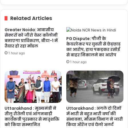
होने
से
बढ़
Related Articles
रही
परेशानी
Greater Noida: आवासीय
सेक्टरों को जीरो वेस्ट कॉलोनी
PG Dispute: पीजी के
बनाएगा प्राधिकरण, बीटा-1 में
केयरटेकर पर युवती से छेड़छाड़
तैयार हो रहा मॉडल
का आरोप, हाथ पकड़कर रसोई
1 hour ago
से बाहर निकालने का आरोप
1 hour ago
Uttarakhand : मुख्यमंत्री ने
Uttarakhand : अगले दो दिनों
तीलू रौतेली एवं आंगनबाड़ी
में भारी से बहुत भारी वर्षा की
कार्यकत्री पुरस्कार से मातृशक्ति
संभावना, मौसम विभाग ने जारी
को किया सम्मानित
किया ऑरेंज एवं येलो अलर्ट