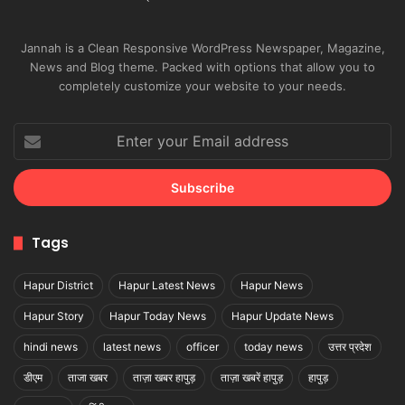
Jannah is a Clean Responsive WordPress Newspaper, Magazine,
News and Blog theme. Packed with options that allow you to
completely customize your website to your needs.
Enter
your
Email
address
Tags
Hapur District
Hapur Latest News
Hapur News
Hapur Story
Hapur Today News
Hapur Update News
hindi news
latest news
officer
today news
उत्तर प्रदेश
डीएम
ताजा खबर
ताज़ा खबर हापुड़
ताज़ा खबरें हापुड़
हापुड़