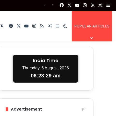
Facebook
X
YouTube
Instagram
RSS
Random
Si
Facebook
X
YouTube
Instagram
RSS
Random Article
Sidebar
Switch skin
ER
POPULAR ARTICLES
India Time
Thursday, 6 August, 2026
06:23:30 am
Advertisement