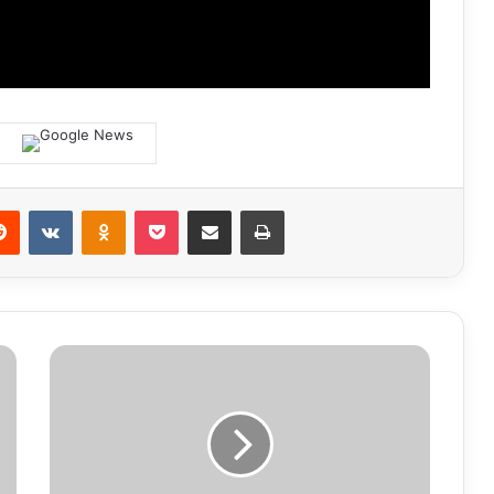
erest
Reddit
VKontakte
Odnoklassniki
Pocket
Share via Email
Print
दिल्ली
में
हुई
बारिश
से
तीन