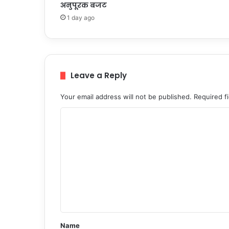
अनुपूरक बजट
1 day ago
Leave a Reply
Your email address will not be published.
Required f
C
o
m
m
e
n
t
*
Name