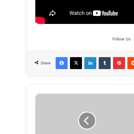
Follow Us
Facebook
X
LinkedIn
Tumblr
Pint
Share
हरियाणा
में
50
एकड़
में
बनेगा