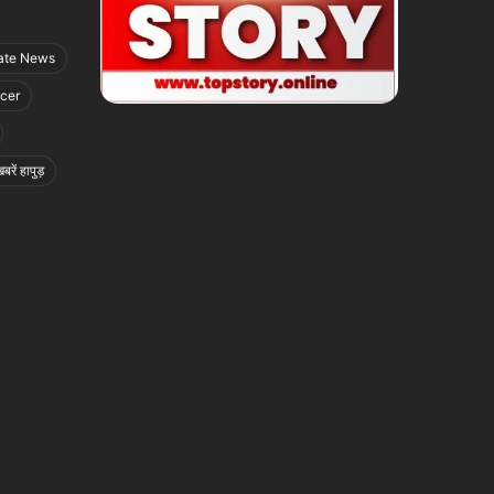
ate News
icer
बरें हापुड़