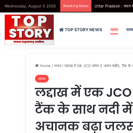
Wednesday, August 5 2026
Breaking News
Uttar Pradesh : यूपी में
TOP STORY NEWS
भारत
राज्
Home
/
भारत
/
लद्दाख में एक JCO समेत 5 जवान शहीद, टैंक के 
भारत
लद्दाख में एक JC
टैंक के साथ नदी मे
अचानक बढ़ा जलस