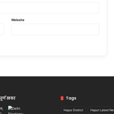
Website
पूर्ण खबर
Tags
Hapur District
Hapur Latest N