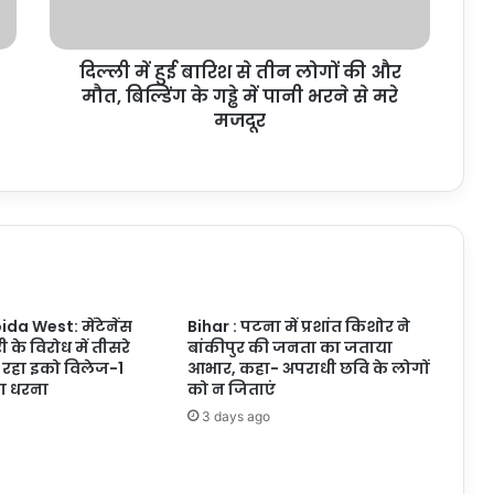
लोगों
की
और
दिल्ली में हुई बारिश से तीन लोगों की और
मौत,
बिल्डिंग
मौत, बिल्डिंग के गड्ढे में पानी भरने से मरे
के
मजदूर
गड्ढे
में
पानी
भरने
से
मरे
मजदूर
da West: मेंटेनेंस
Bihar : पटना में प्रशांत किशोर ने
ी के विरोध में तीसरे
बांकीपुर की जनता का जताया
 रहा इको विलेज-1
आभार, कहा- अपराधी छवि के लोगों
का धरना
को न जिताएं
3 days ago