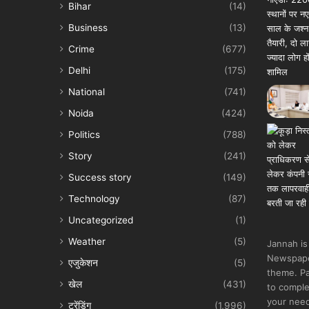
Bihar
(14)
Business
(13)
Crime
(677)
Delhi
(175)
National
(741)
Noida
(424)
Politics
(788)
Story
(241)
Success story
(149)
Technology
(87)
Uncategorized
(1)
Weather
(5)
Jannah is
Newspape
एजुकेशन
(5)
theme. Pa
खेल
(431)
to comple
your nee
ट्रेंडिंग
(1,996)