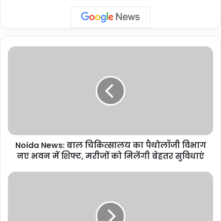
Noida
News:
बाल
चिकित्सालय
का
पैथोलॉजी
विभाग
नए
भवन
Noida News: बाल चिकित्सालय का पैथोलॉजी विभाग
में
शिफ्ट,
नए भवन में शिफ्ट, मरीजों को मिलेंगी बेहतर सुविधाएं
मरीजों
को
Laxmi
मिलेंगी
Nagar
बेहतर
Theft:
सुविधाएं
लक्ष्मी
नगर