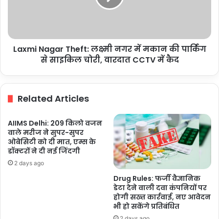
में
मकान
की
पार्किंग
Laxmi Nagar Theft: लक्ष्मी नगर में मकान की पार्किंग
से
साइकिल
से साइकिल चोरी, वारदात CCTV में कैद
चोरी,
वारदात
CCTV
Related Articles
में
कैद
AIIMS Delhi: 209 किलो वजन
वाले मरीज ने सुपर-सुपर
ओबेसिटी को दी मात, एम्स के
डॉक्टरों ने दी नई जिंदगी
2 days ago
Drug Rules: फर्जी वैज्ञानिक
डेटा देने वाली दवा कंपनियों पर
होगी सख्त कार्रवाई, नए आवेदन
भी हो सकेंगे प्रतिबंधित
2 days ago